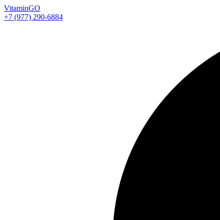
Vitamin
GO
+7 (977) 290-6884