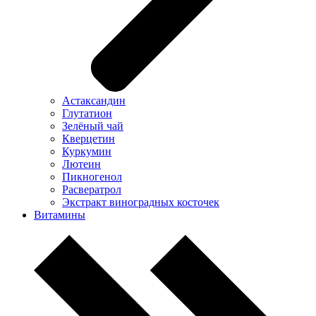
Астаксандин
Глутатион
Зелёный чай
Кверцетин
Куркумин
Лютеин
Пикногенол
Расвератрол
Экстракт виноградных косточек
Витамины