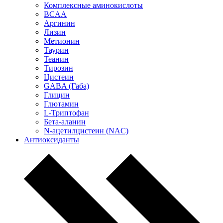
Комплексные аминокислоты
BCAA
Аргинин
Лизин
Метионин
Таурин
Теанин
Тирозин
Цистеин
GABA (Габа)
Глицин
Глютамин
L-Триптофан
Бета-аланин
N-ацетилцистеин (NAC)
Антиоксиданты