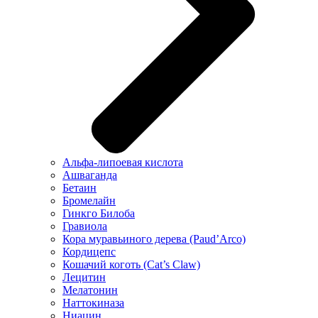
Альфа-липоевая кислота
Ашваганда
Бетаин
Бромелайн
Гинкго Билоба
Гравиола
Кора муравьиного дерева (Paud’Arco)
Кордицепс
Кошачий коготь (Cat’s Claw)
Лецитин
Мелатонин
Наттокиназа
Ниацин