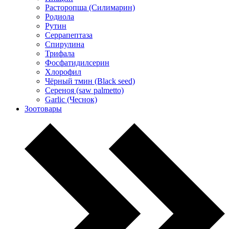
Расторопша (Силимарин)
Родиола
Рутин
Серрапептаза
Спирулина
Трифала
Фосфатидилсерин
Хлорофил
Чёрный тмин (Black seed)
Сереноя (saw palmetto)
Garlic (Чеснок)
Зоотовары