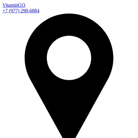
Vitamin
GO
+7 (977) 290-6884