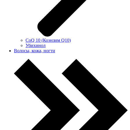
CoQ 10 (Коэнзим Q10)
Убихинол
Волосы, кожа, ногти