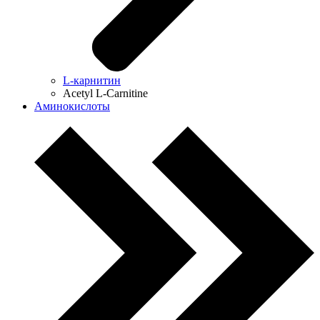
L-карнитин
Acetyl L-Carnitine
Аминокислоты