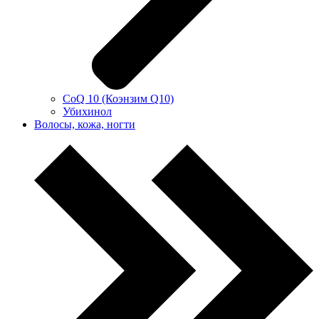
CoQ 10 (Коэнзим Q10)
Убихинол
Волосы, кожа, ногти