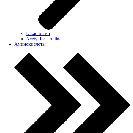
L-карнитин
Acetyl L-Carnitine
Аминокислоты