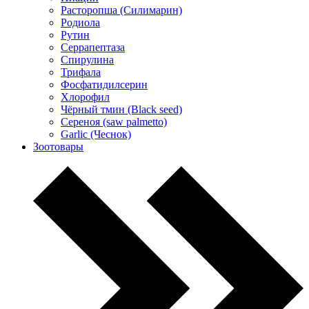
Расторопша (Силимарин)
Родиола
Рутин
Серрапептаза
Спирулина
Трифала
Фосфатидилсерин
Хлорофил
Чёрный тмин (Black seed)
Сереноя (saw palmetto)
Garlic (Чеснок)
Зоотовары