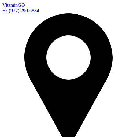
Vitamin
GO
+7 (977) 290-6884