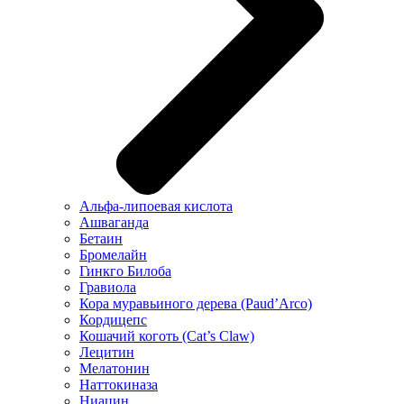
Альфа-липоевая кислота
Ашваганда
Бетаин
Бромелайн
Гинкго Билоба
Гравиола
Кора муравьиного дерева (Paud’Arco)
Кордицепс
Кошачий коготь (Cat’s Claw)
Лецитин
Мелатонин
Наттокиназа
Ниацин