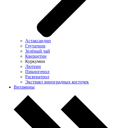
Астаксандин
Глутатион
Зелёный чай
Кверцетин
Куркумин
Лютеин
Пикногенол
Расвератрол
Экстракт виноградных косточек
Витамины