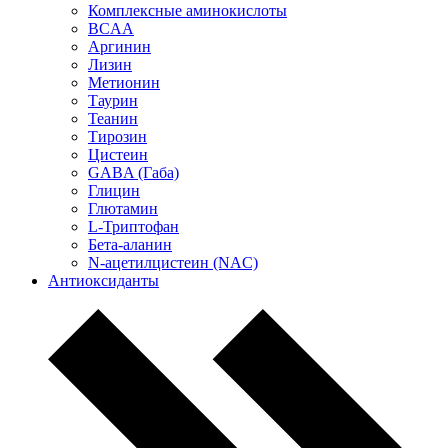
Комплексные аминокислоты
BCAA
Аргинин
Лизин
Метионин
Таурин
Теанин
Тирозин
Цистеин
GABA (Габа)
Глицин
Глютамин
L-Триптофан
Бета-аланин
N-ацетилцистеин (NAC)
Антиоксиданты