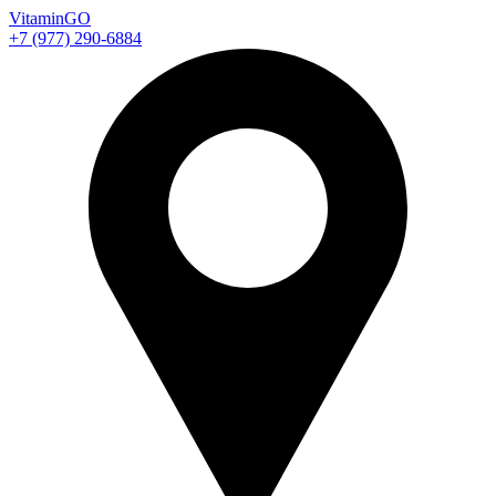
Vitamin
GO
+7 (977) 290-6884