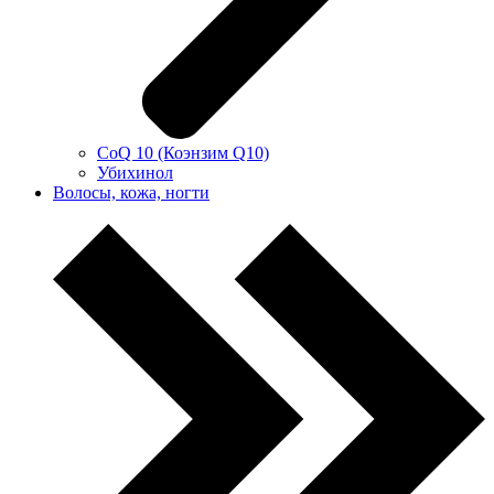
CoQ 10 (Коэнзим Q10)
Убихинол
Волосы, кожа, ногти