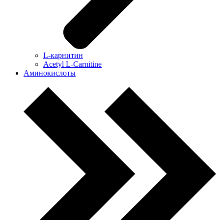
L-карнитин
Acetyl L-Carnitine
Аминокислоты