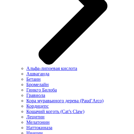
Альфа-липоевая кислота
Ашваганда
Бетаин
Бромелайн
Гинкго Билоба
Гравиола
Кора муравьиного дерева (Paud’Arco)
Кордицепс
Кошачий коготь (Cat’s Claw)
Лецитин
Мелатонин
Наттокиназа
Ниацин