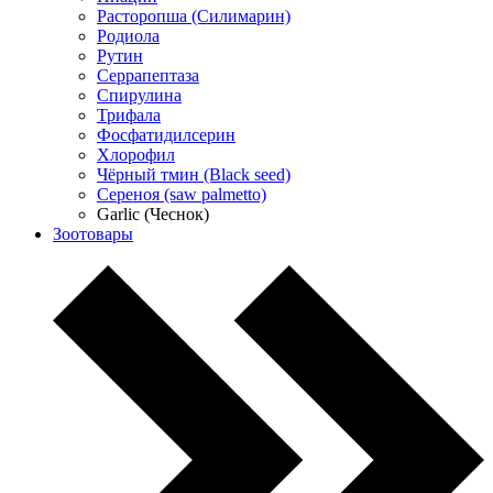
Расторопша (Силимарин)
Родиола
Рутин
Серрапептаза
Спирулина
Трифала
Фосфатидилсерин
Хлорофил
Чёрный тмин (Black seed)
Сереноя (saw palmetto)
Garlic (Чеснок)
Зоотовары