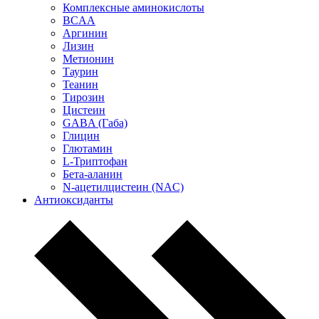
Комплексные аминокислоты
BCAA
Аргинин
Лизин
Метионин
Таурин
Теанин
Тирозин
Цистеин
GABA (Габа)
Глицин
Глютамин
L-Триптофан
Бета-аланин
N-ацетилцистеин (NAC)
Антиоксиданты