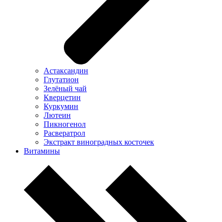
Астаксандин
Глутатион
Зелёный чай
Кверцетин
Куркумин
Лютеин
Пикногенол
Расвератрол
Экстракт виноградных косточек
Витамины