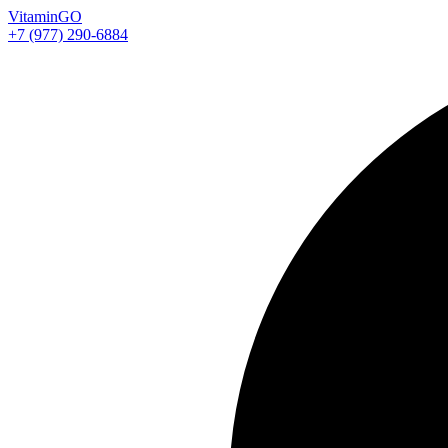
Vitamin
GO
+7 (977) 290-6884