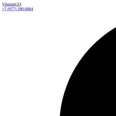
Vitamin
GO
+7 (977) 290-6884