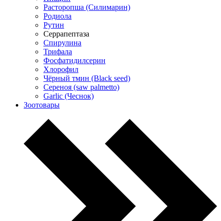
Расторопша (Силимарин)
Родиола
Рутин
Серрапептаза
Спирулина
Трифала
Фосфатидилсерин
Хлорофил
Чёрный тмин (Black seed)
Сереноя (saw palmetto)
Garlic (Чеснок)
Зоотовары