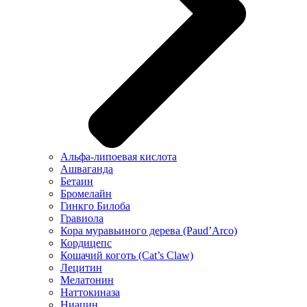
Альфа-липоевая кислота
Ашваганда
Бетаин
Бромелайн
Гинкго Билоба
Гравиола
Кора муравьиного дерева (Paud’Arco)
Кордицепс
Кошачий коготь (Cat’s Claw)
Лецитин
Мелатонин
Наттокиназа
Ниацин