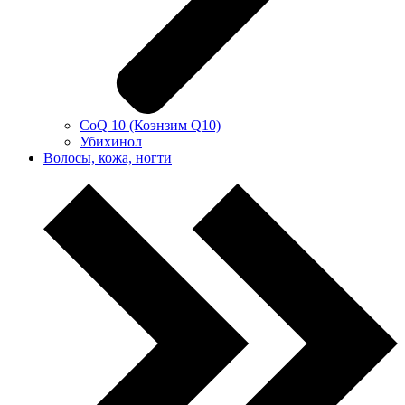
CoQ 10 (Коэнзим Q10)
Убихинол
Волосы, кожа, ногти