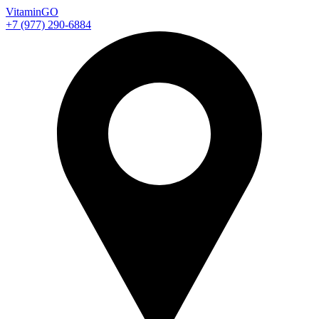
Vitamin
GO
+7 (977) 290-6884