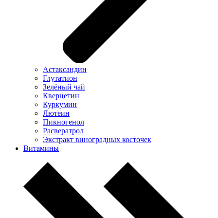
Астаксандин
Глутатион
Зелёный чай
Кверцетин
Куркумин
Лютеин
Пикногенол
Расвератрол
Экстракт виноградных косточек
Витамины