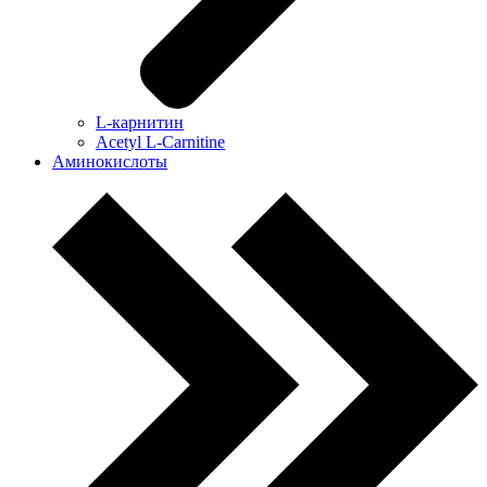
L-карнитин
Acetyl L-Carnitine
Аминокислоты