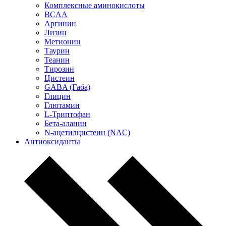
Комплексные аминокислоты
BCAA
Аргинин
Лизин
Метионин
Таурин
Теанин
Тирозин
Цистеин
GABA (Габа)
Глицин
Глютамин
L-Триптофан
Бета-аланин
N-ацетилцистеин (NAC)
Антиоксиданты