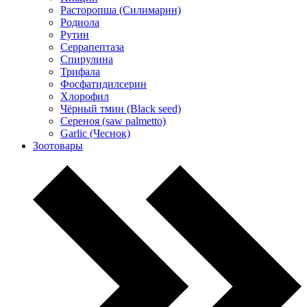
Расторопша (Силимарин)
Родиола
Рутин
Серрапептаза
Спирулина
Трифала
Фосфатидилсерин
Хлорофил
Чёрный тмин (Black seed)
Сереноя (saw palmetto)
Garlic (Чеснок)
Зоотовары