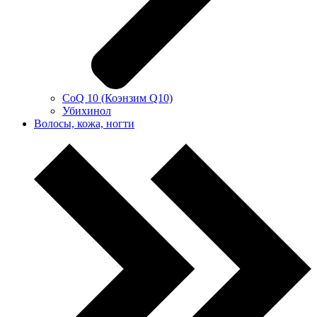
CoQ 10 (Коэнзим Q10)
Убихинол
Волосы, кожа, ногти