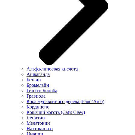
Альфа-липоевая кислота
Ашваганда
Бетаин
Бромелайн
Гинкго Билоба
Гравиола
Кора муравьиного дерева (Paud’Arco)
Кордицепс
Кошачий коготь (Cat’s Claw)
Лецитин
Мелатонин
Наттокиназа
Ниацин