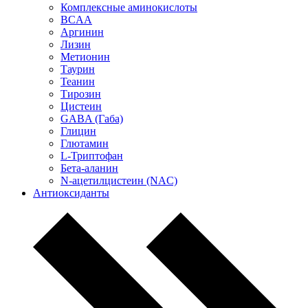
Комплексные аминокислоты
BCAA
Аргинин
Лизин
Метионин
Таурин
Теанин
Тирозин
Цистеин
GABA (Габа)
Глицин
Глютамин
L-Триптофан
Бета-аланин
N-ацетилцистеин (NAC)
Антиоксиданты