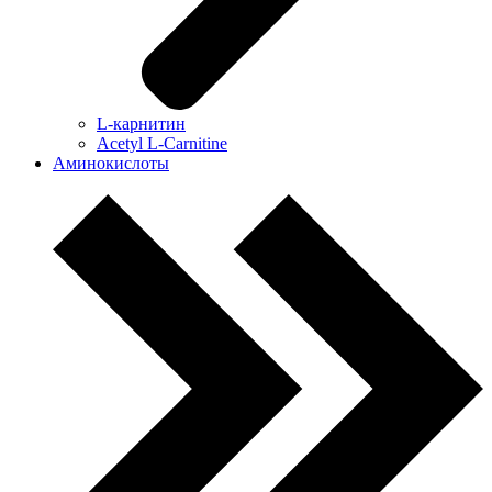
L-карнитин
Acetyl L-Carnitine
Аминокислоты