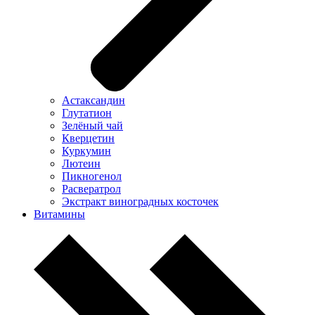
Астаксандин
Глутатион
Зелёный чай
Кверцетин
Куркумин
Лютеин
Пикногенол
Расвератрол
Экстракт виноградных косточек
Витамины