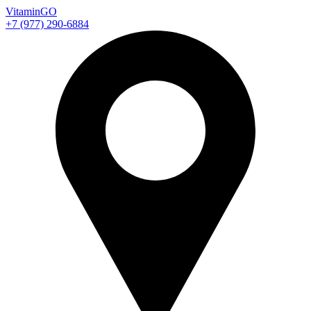
Vitamin
GO
+7 (977) 290-6884