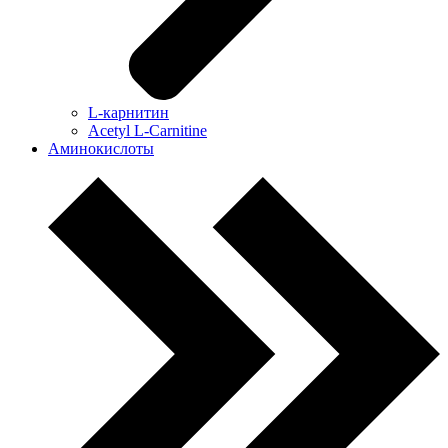
L-карнитин
Acetyl L-Carnitine
Аминокислоты