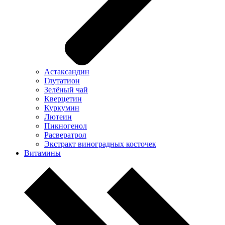
Астаксандин
Глутатион
Зелёный чай
Кверцетин
Куркумин
Лютеин
Пикногенол
Расвератрол
Экстракт виноградных косточек
Витамины