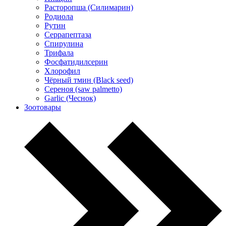
Расторопша (Силимарин)
Родиола
Рутин
Серрапептаза
Спирулина
Трифала
Фосфатидилсерин
Хлорофил
Чёрный тмин (Black seed)
Сереноя (saw palmetto)
Garlic (Чеснок)
Зоотовары