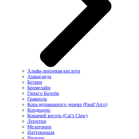
Альфа-липоевая кислота
Ашваганда
Бетаин
Бромелайн
Гинкго Билоба
Гравиола
Кора муравьиного дерева (Paud’Arco)
Кордицепс
Кошачий коготь (Cat’s Claw)
Лецитин
Мелатонин
Наттокиназа
Ниацин