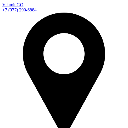
Vitamin
GO
+7 (977) 290-6884