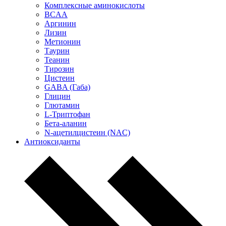
Комплексные аминокислоты
BCAA
Аргинин
Лизин
Метионин
Таурин
Теанин
Тирозин
Цистеин
GABA (Габа)
Глицин
Глютамин
L-Триптофан
Бета-аланин
N-ацетилцистеин (NAC)
Антиоксиданты