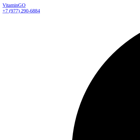
Vitamin
GO
+7 (977) 290-6884