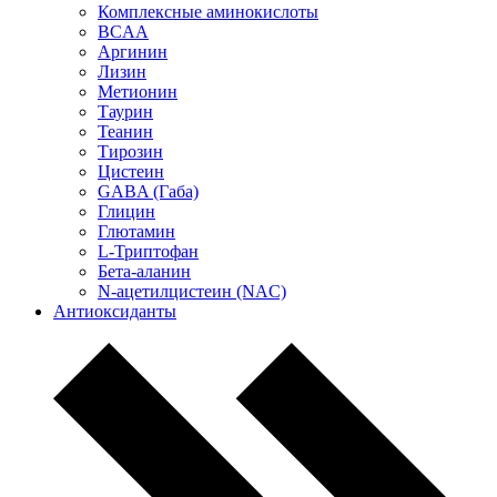
Комплексные аминокислоты
BCAA
Аргинин
Лизин
Метионин
Таурин
Теанин
Тирозин
Цистеин
GABA (Габа)
Глицин
Глютамин
L-Триптофан
Бета-аланин
N-ацетилцистеин (NAC)
Антиоксиданты