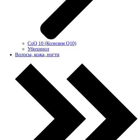
CoQ 10 (Коэнзим Q10)
Убихинол
Волосы, кожа, ногти