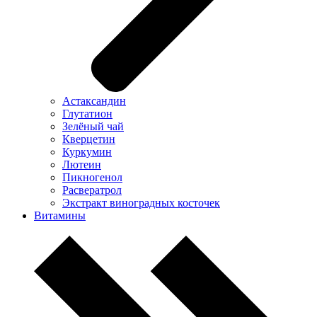
Астаксандин
Глутатион
Зелёный чай
Кверцетин
Куркумин
Лютеин
Пикногенол
Расвератрол
Экстракт виноградных косточек
Витамины