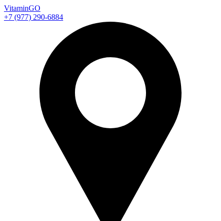
Vitamin
GO
+7 (977) 290-6884