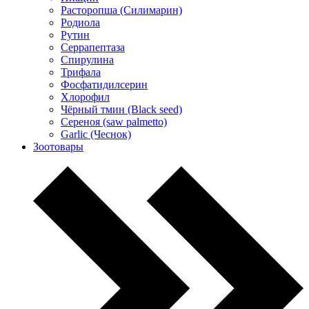
Расторопша (Силимарин)
Родиола
Рутин
Серрапептаза
Спирулина
Трифала
Фосфатидилсерин
Хлорофил
Чёрный тмин (Black seed)
Сереноя (saw palmetto)
Garlic (Чеснок)
Зоотовары