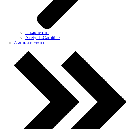
L-карнитин
Acetyl L-Carnitine
Аминокислоты