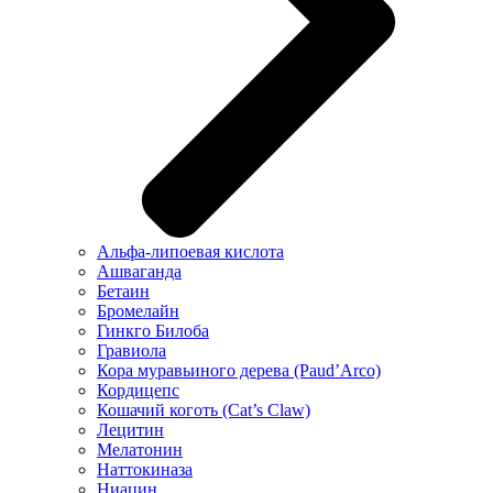
Альфа-липоевая кислота
Ашваганда
Бетаин
Бромелайн
Гинкго Билоба
Гравиола
Кора муравьиного дерева (Paud’Arco)
Кордицепс
Кошачий коготь (Cat’s Claw)
Лецитин
Мелатонин
Наттокиназа
Ниацин