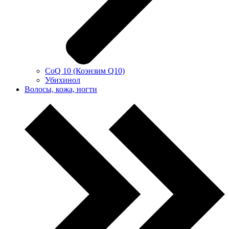
CoQ 10 (Коэнзим Q10)
Убихинол
Волосы, кожа, ногти