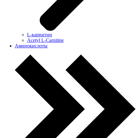
L-карнитин
Acetyl L-Carnitine
Аминокислоты