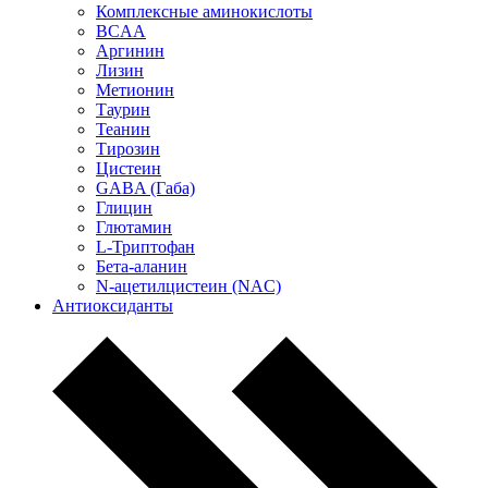
Комплексные аминокислоты
BCAA
Аргинин
Лизин
Метионин
Таурин
Теанин
Тирозин
Цистеин
GABA (Габа)
Глицин
Глютамин
L-Триптофан
Бета-аланин
N-ацетилцистеин (NAC)
Антиоксиданты