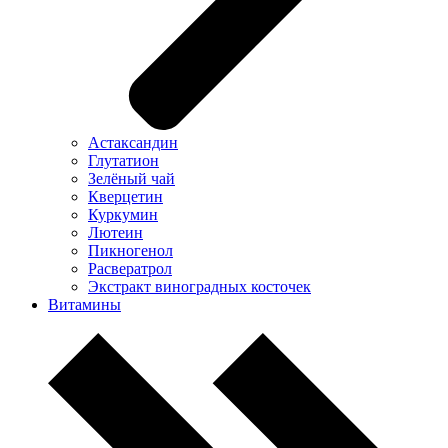
Астаксандин
Глутатион
Зелёный чай
Кверцетин
Куркумин
Лютеин
Пикногенол
Расвератрол
Экстракт виноградных косточек
Витамины