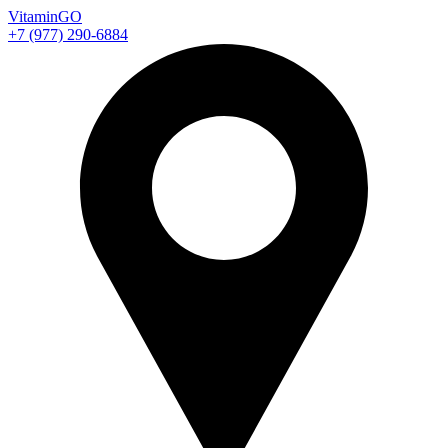
Vitamin
GO
+7 (977) 290-6884