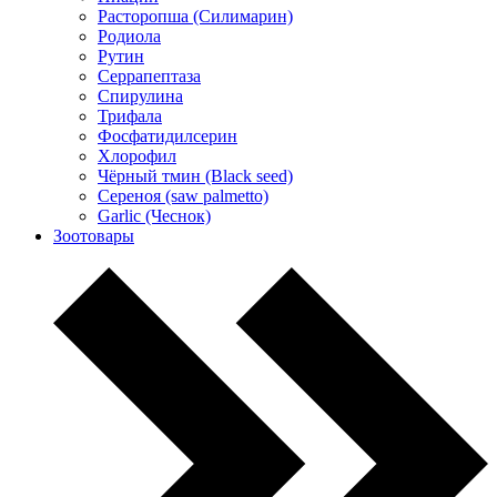
Расторопша (Силимарин)
Родиола
Рутин
Серрапептаза
Спирулина
Трифала
Фосфатидилсерин
Хлорофил
Чёрный тмин (Black seed)
Сереноя (saw palmetto)
Garlic (Чеснок)
Зоотовары