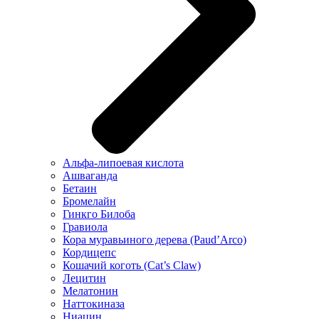
Альфа-липоевая кислота
Ашваганда
Бетаин
Бромелайн
Гинкго Билоба
Гравиола
Кора муравьиного дерева (Paud’Arco)
Кордицепс
Кошачий коготь (Cat’s Claw)
Лецитин
Мелатонин
Наттокиназа
Ниацин