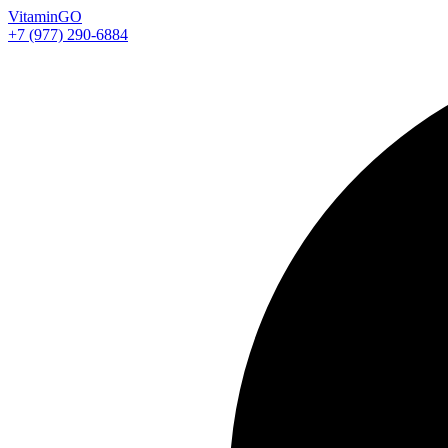
Vitamin
GO
+7 (977) 290-6884