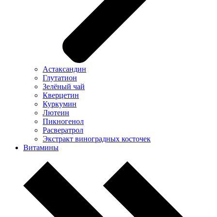
Астаксандин
Глутатион
Зелёный чай
Кверцетин
Куркумин
Лютеин
Пикногенол
Расвератрол
Экстракт виноградных косточек
Витамины