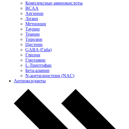
Комплексные аминокислоты
BCAA
Аргинин
Лизин
Метионин
Таурин
Теанин
Тирозин
Цистеин
GABA (Габа)
Глицин
Глютамин
L-Триптофан
Бета-аланин
N-ацетилцистеин (NAC)
Антиоксиданты