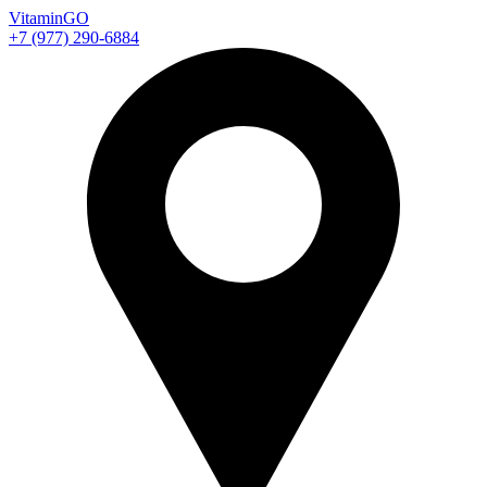
Vitamin
GO
+7 (977) 290-6884