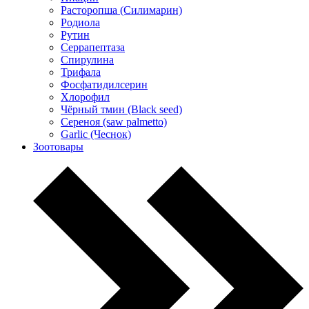
Расторопша (Силимарин)
Родиола
Рутин
Серрапептаза
Спирулина
Трифала
Фосфатидилсерин
Хлорофил
Чёрный тмин (Black seed)
Сереноя (saw palmetto)
Garlic (Чеснок)
Зоотовары