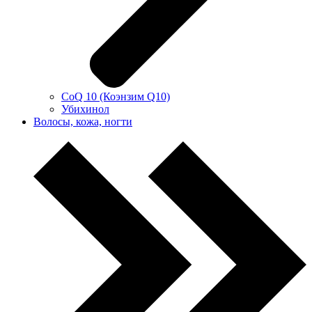
CoQ 10 (Коэнзим Q10)
Убихинол
Волосы, кожа, ногти