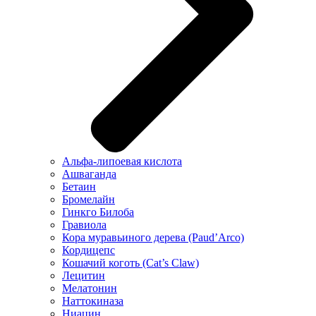
Альфа-липоевая кислота
Ашваганда
Бетаин
Бромелайн
Гинкго Билоба
Гравиола
Кора муравьиного дерева (Paud’Arco)
Кордицепс
Кошачий коготь (Cat’s Claw)
Лецитин
Мелатонин
Наттокиназа
Ниацин