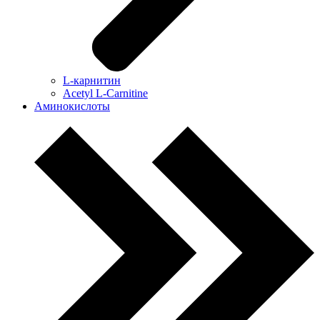
L-карнитин
Acetyl L-Carnitine
Аминокислоты