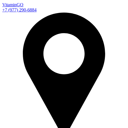
Vitamin
GO
+7 (977) 290-6884