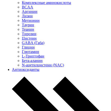
Комплексные аминокислоты
BCAA
Аргинин
Лизин
Метионин
Таурин
Теанин
Тирозин
Цистеин
GABA (Габа)
Глицин
Глютамин
L-Триптофан
Бета-аланин
N-ацетилцистеин (NAC)
Антиоксиданты