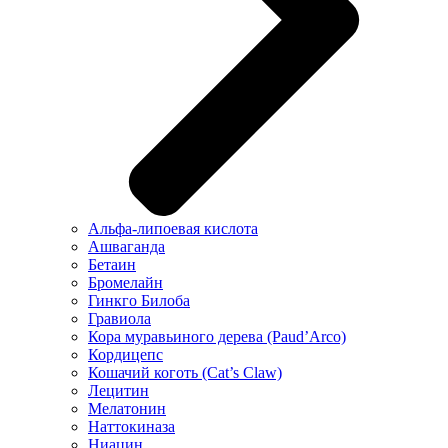
Альфа-липоевая кислота
Ашваганда
Бетаин
Бромелайн
Гинкго Билоба
Гравиола
Кора муравьиного дерева (Paud’Arco)
Кордицепс
Кошачий коготь (Cat’s Claw)
Лецитин
Мелатонин
Наттокиназа
Ниацин