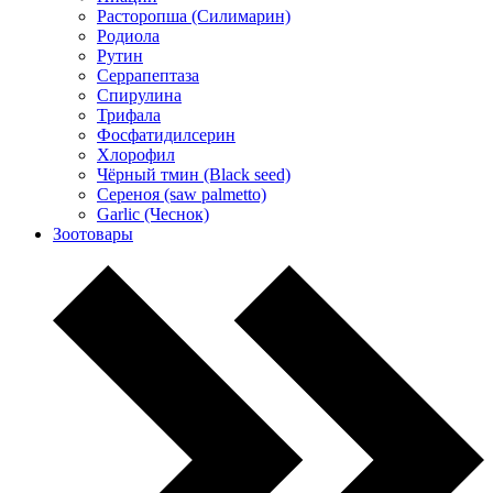
Расторопша (Силимарин)
Родиола
Рутин
Серрапептаза
Спирулина
Трифала
Фосфатидилсерин
Хлорофил
Чёрный тмин (Black seed)
Сереноя (saw palmetto)
Garlic (Чеснок)
Зоотовары