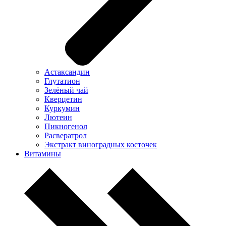
Астаксандин
Глутатион
Зелёный чай
Кверцетин
Куркумин
Лютеин
Пикногенол
Расвератрол
Экстракт виноградных косточек
Витамины