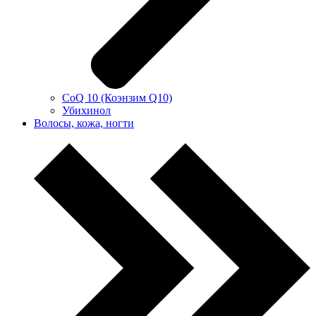
CoQ 10 (Коэнзим Q10)
Убихинол
Волосы, кожа, ногти