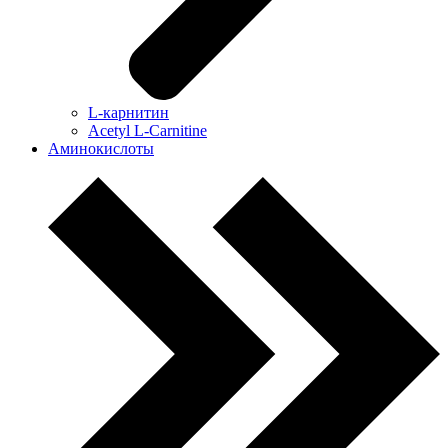
L-карнитин
Acetyl L-Carnitine
Аминокислоты