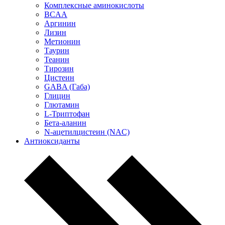
Комплексные аминокислоты
BCAA
Аргинин
Лизин
Метионин
Таурин
Теанин
Тирозин
Цистеин
GABA (Габа)
Глицин
Глютамин
L-Триптофан
Бета-аланин
N-ацетилцистеин (NAC)
Антиоксиданты