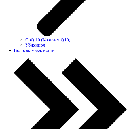
CoQ 10 (Коэнзим Q10)
Убихинол
Волосы, кожа, ногти