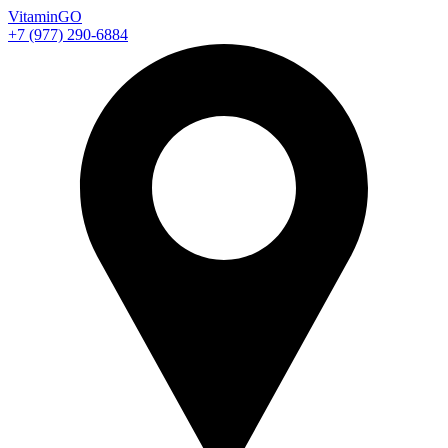
Vitamin
GO
+7 (977) 290-6884