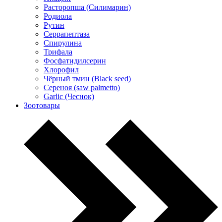
Расторопша (Силимарин)
Родиола
Рутин
Серрапептаза
Спирулина
Трифала
Фосфатидилсерин
Хлорофил
Чёрный тмин (Black seed)
Сереноя (saw palmetto)
Garlic (Чеснок)
Зоотовары