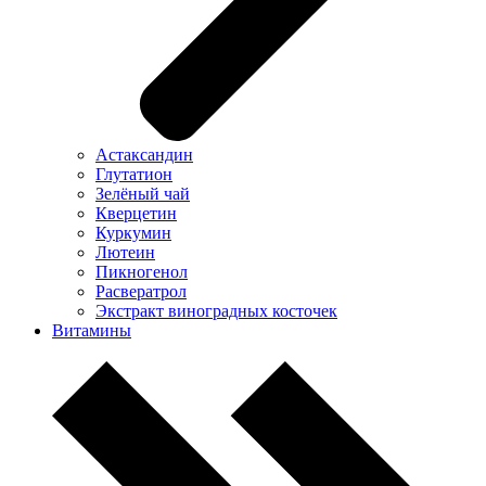
Астаксандин
Глутатион
Зелёный чай
Кверцетин
Куркумин
Лютеин
Пикногенол
Расвератрол
Экстракт виноградных косточек
Витамины