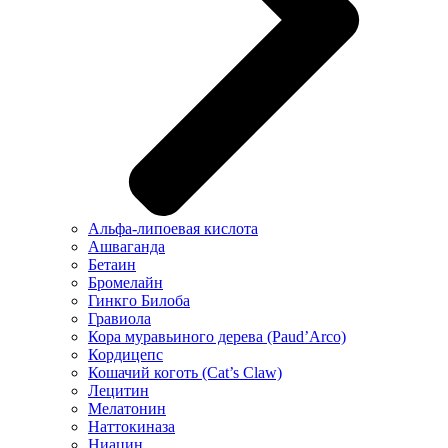
Альфа-липоевая кислота
Ашваганда
Бетаин
Бромелайн
Гинкго Билоба
Гравиола
Кора муравьиного дерева (Paud’Arco)
Кордицепс
Кошачий коготь (Cat’s Claw)
Лецитин
Мелатонин
Наттокиназа
Ниацин