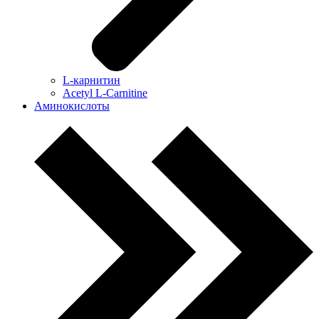
L-карнитин
Acetyl L-Carnitine
Аминокислоты