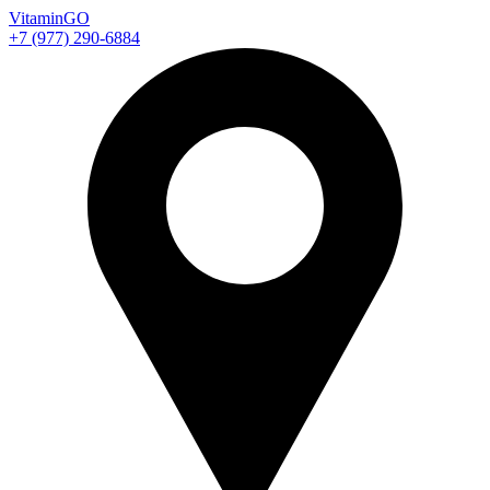
Vitamin
GO
+7 (977) 290-6884