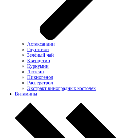
Астаксандин
Глутатион
Зелёный чай
Кверцетин
Куркумин
Лютеин
Пикногенол
Расвератрол
Экстракт виноградных косточек
Витамины