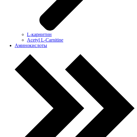
L-карнитин
Acetyl L-Carnitine
Аминокислоты