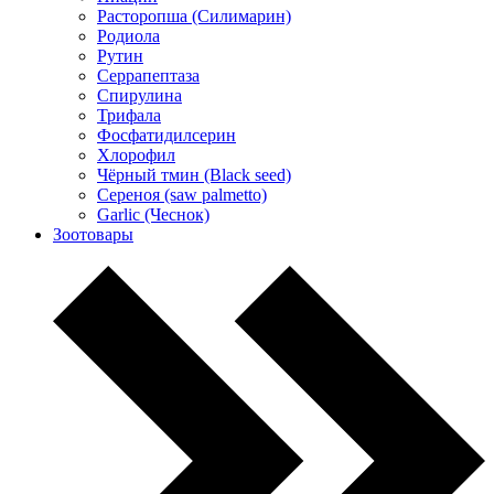
Расторопша (Силимарин)
Родиола
Рутин
Серрапептаза
Спирулина
Трифала
Фосфатидилсерин
Хлорофил
Чёрный тмин (Black seed)
Сереноя (saw palmetto)
Garlic (Чеснок)
Зоотовары