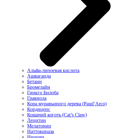
Альфа-липоевая кислота
Ашваганда
Бетаин
Бромелайн
Гинкго Билоба
Гравиола
Кора муравьиного дерева (Paud’Arco)
Кордицепс
Кошачий коготь (Cat’s Claw)
Лецитин
Мелатонин
Наттокиназа
Ниацин