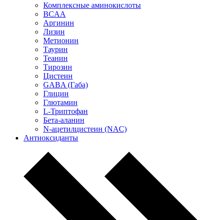
Комплексные аминокислоты
BCAA
Аргинин
Лизин
Метионин
Таурин
Теанин
Тирозин
Цистеин
GABA (Габа)
Глицин
Глютамин
L-Триптофан
Бета-аланин
N-ацетилцистеин (NAC)
Антиоксиданты