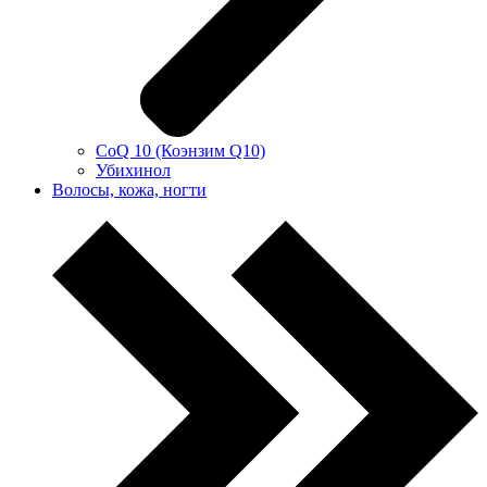
CoQ 10 (Коэнзим Q10)
Убихинол
Волосы, кожа, ногти