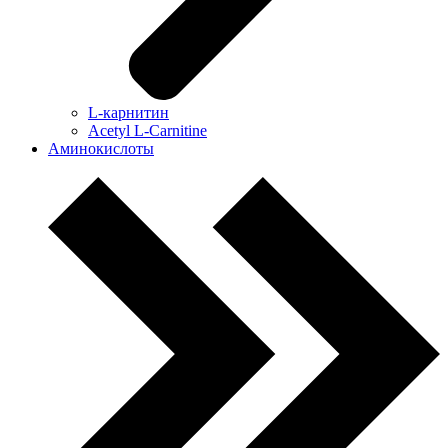
L-карнитин
Acetyl L-Carnitine
Аминокислоты