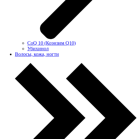
CoQ 10 (Коэнзим Q10)
Убихинол
Волосы, кожа, ногти