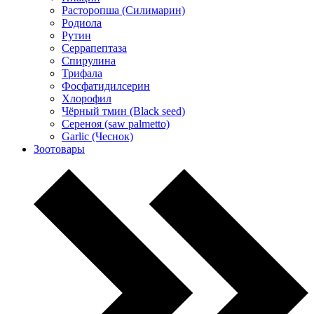
Расторопша (Силимарин)
Родиола
Рутин
Серрапептаза
Спирулина
Трифала
Фосфатидилсерин
Хлорофил
Чёрный тмин (Black seed)
Сереноя (saw palmetto)
Garlic (Чеснок)
Зоотовары