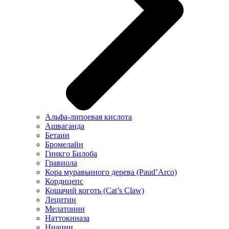
Альфа-липоевая кислота
Ашваганда
Бетаин
Бромелайн
Гинкго Билоба
Гравиола
Кора муравьиного дерева (Paud’Arco)
Кордицепс
Кошачий коготь (Cat’s Claw)
Лецитин
Мелатонин
Наттокиназа
Ниацин