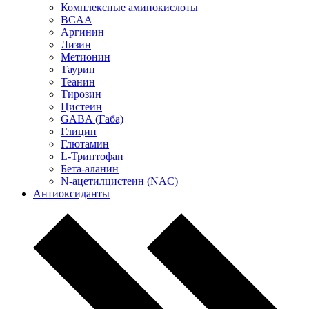
Комплексные аминокислоты
BCAA
Аргинин
Лизин
Метионин
Таурин
Теанин
Тирозин
Цистеин
GABA (Габа)
Глицин
Глютамин
L-Триптофан
Бета-аланин
N-ацетилцистеин (NAC)
Антиоксиданты