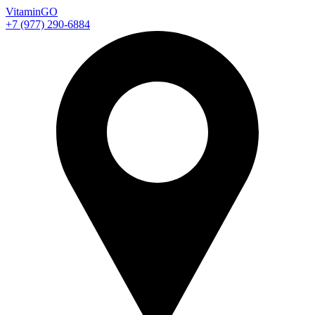
Vitamin
GO
+7 (977) 290-6884