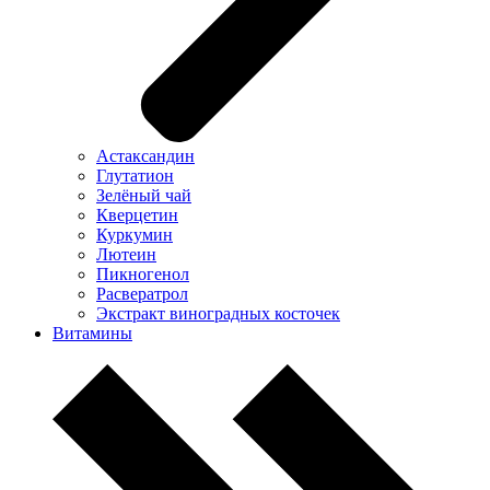
Астаксандин
Глутатион
Зелёный чай
Кверцетин
Куркумин
Лютеин
Пикногенол
Расвератрол
Экстракт виноградных косточек
Витамины