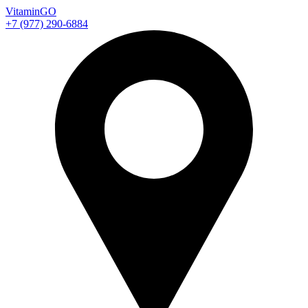
Vitamin
GO
+7 (977) 290-6884