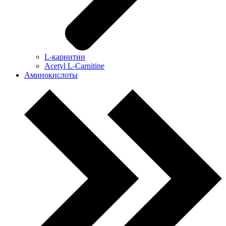
L-карнитин
Acetyl L-Carnitine
Аминокислоты