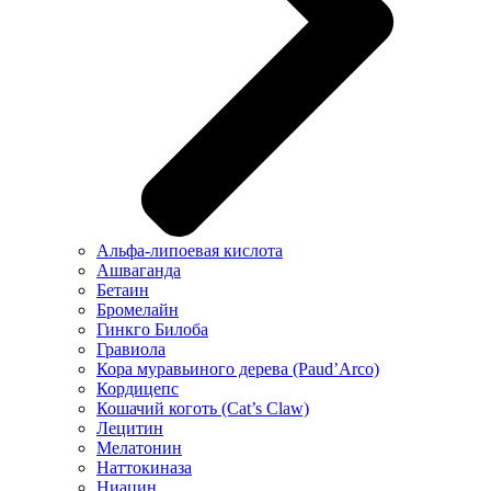
Альфа-липоевая кислота
Ашваганда
Бетаин
Бромелайн
Гинкго Билоба
Гравиола
Кора муравьиного дерева (Paud’Arco)
Кордицепс
Кошачий коготь (Cat’s Claw)
Лецитин
Мелатонин
Наттокиназа
Ниацин