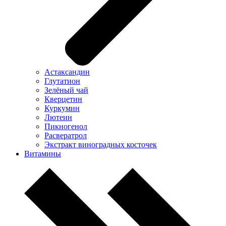
Астаксандин
Глутатион
Зелёный чай
Кверцетин
Куркумин
Лютеин
Пикногенол
Расвератрол
Экстракт виноградных косточек
Витамины