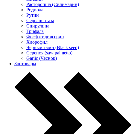
Расторопша (Силимарин)
Родиола
Рутин
Серрапептаза
Спирулина
Трифала
Фосфатидилсерин
Хлорофил
Чёрный тмин (Black seed)
Сереноя (saw palmetto)
Garlic (Чеснок)
Зоотовары