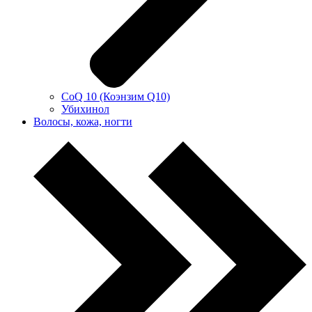
CoQ 10 (Коэнзим Q10)
Убихинол
Волосы, кожа, ногти