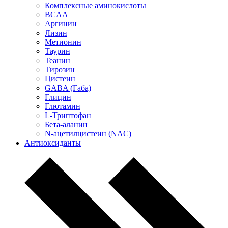
Комплексные аминокислоты
BCAA
Аргинин
Лизин
Метионин
Таурин
Теанин
Тирозин
Цистеин
GABA (Габа)
Глицин
Глютамин
L-Триптофан
Бета-аланин
N-ацетилцистеин (NAC)
Антиоксиданты