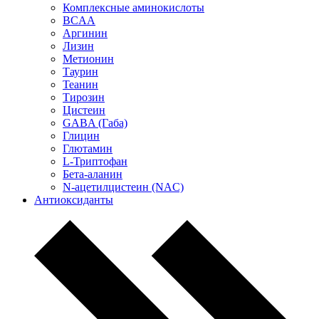
Комплексные аминокислоты
BCAA
Аргинин
Лизин
Метионин
Таурин
Теанин
Тирозин
Цистеин
GABA (Габа)
Глицин
Глютамин
L-Триптофан
Бета-аланин
N-ацетилцистеин (NAC)
Антиоксиданты