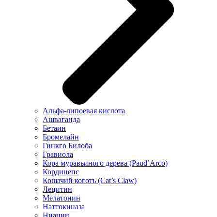
Альфа-липоевая кислота
Ашваганда
Бетаин
Бромелайн
Гинкго Билоба
Гравиола
Кора муравьиного дерева (Paud’Arco)
Кордицепс
Кошачий коготь (Cat’s Claw)
Лецитин
Мелатонин
Наттокиназа
Ниацин