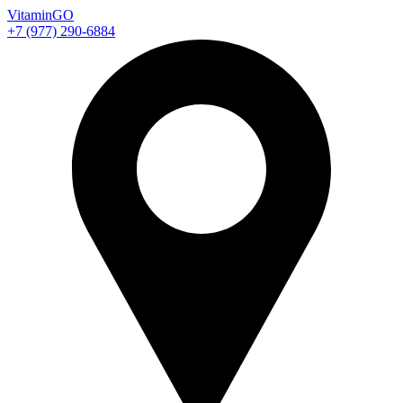
Vitamin
GO
+7 (977) 290-6884