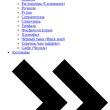
Расторопша (Силимарин)
Родиола
Рутин
Серрапептаза
Спирулина
Трифала
Фосфатидилсерин
Хлорофил
Чёрный тмин (Black seed)
Сереноя (saw palmetto)
Garlic (Чеснок)
Зоотовары