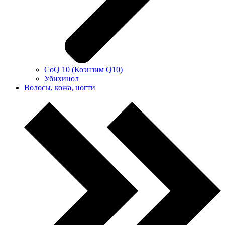
CoQ 10 (Коэнзим Q10)
Убихинол
Волосы, кожа, ногти