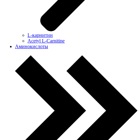
L-карнитин
Acetyl L-Carnitine
Аминокислоты