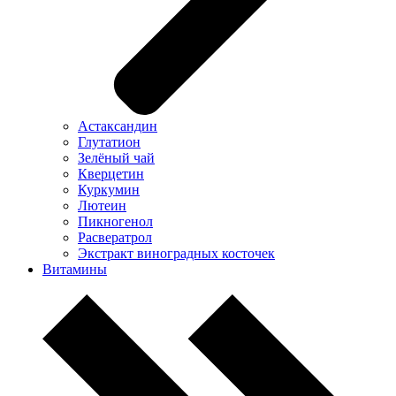
Астаксандин
Глутатион
Зелёный чай
Кверцетин
Куркумин
Лютеин
Пикногенол
Расвератрол
Экстракт виноградных косточек
Витамины