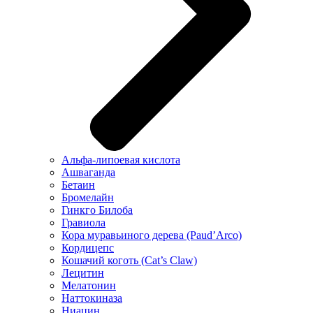
Альфа-липоевая кислота
Ашваганда
Бетаин
Бромелайн
Гинкго Билоба
Гравиола
Кора муравьиного дерева (Paud’Arco)
Кордицепс
Кошачий коготь (Cat’s Claw)
Лецитин
Мелатонин
Наттокиназа
Ниацин