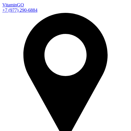
Vitamin
GO
+7 (977) 290-6884