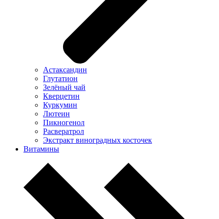
Астаксандин
Глутатион
Зелёный чай
Кверцетин
Куркумин
Лютеин
Пикногенол
Расвератрол
Экстракт виноградных косточек
Витамины