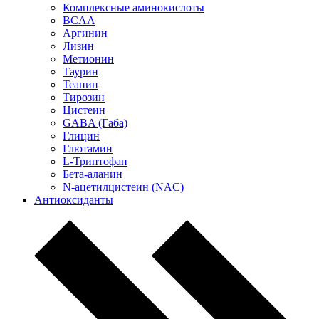
Комплексные аминокислоты
BCAA
Аргинин
Лизин
Метионин
Таурин
Теанин
Тирозин
Цистеин
GABA (Габа)
Глицин
Глютамин
L-Триптофан
Бета-аланин
N-ацетилцистеин (NAC)
Антиоксиданты