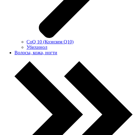
CoQ 10 (Коэнзим Q10)
Убихинол
Волосы, кожа, ногти