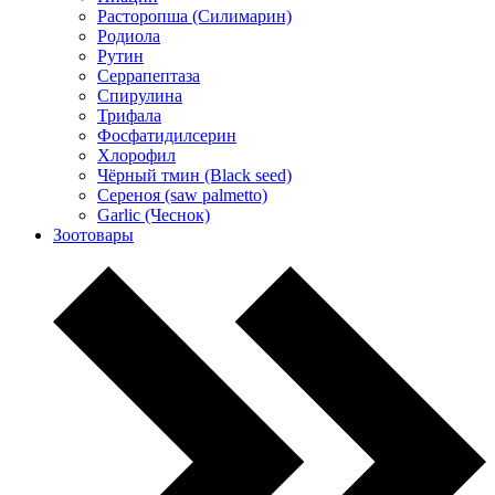
Расторопша (Силимарин)
Родиола
Рутин
Серрапептаза
Спирулина
Трифала
Фосфатидилсерин
Хлорофил
Чёрный тмин (Black seed)
Сереноя (saw palmetto)
Garlic (Чеснок)
Зоотовары