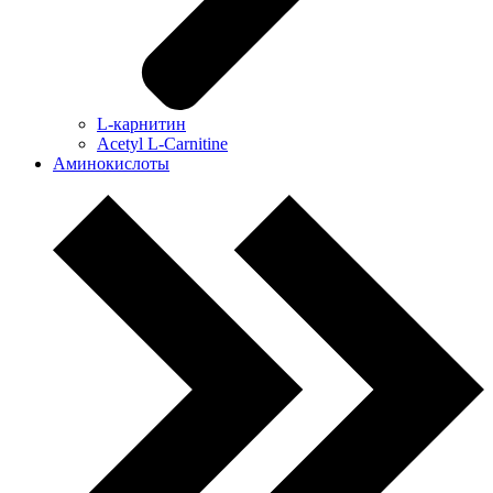
L-карнитин
Acetyl L-Carnitine
Аминокислоты