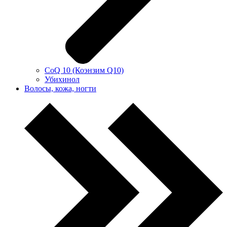
CoQ 10 (Коэнзим Q10)
Убихинол
Волосы, кожа, ногти