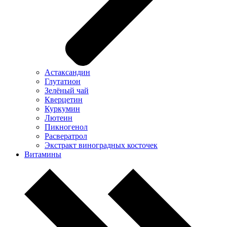
Астаксандин
Глутатион
Зелёный чай
Кверцетин
Куркумин
Лютеин
Пикногенол
Расвератрол
Экстракт виноградных косточек
Витамины