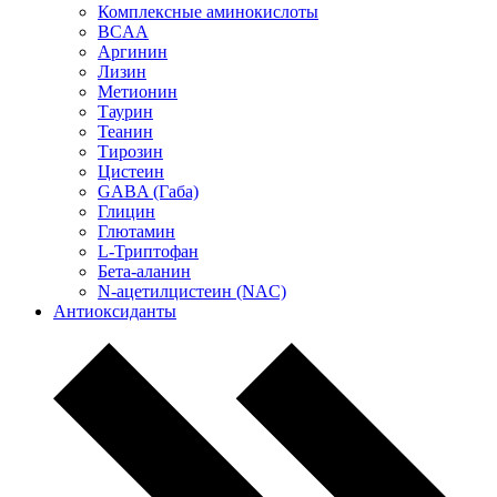
Комплексные аминокислоты
BCAA
Аргинин
Лизин
Метионин
Таурин
Теанин
Тирозин
Цистеин
GABA (Габа)
Глицин
Глютамин
L-Триптофан
Бета-аланин
N-ацетилцистеин (NAC)
Антиоксиданты