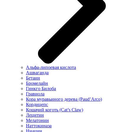
Альфа-липоевая кислота
Ашваганда
Бетаин
Бромелайн
Гинкго Билоба
Гравиола
Кора муравьиного дерева (Paud’Arco)
Кордицепс
Кошачий коготь (Cat’s Claw)
Лецитин
Мелатонин
Наттокиназа
Ниацин