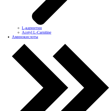
L-карнитин
Acetyl L-Carnitine
Аминокислоты