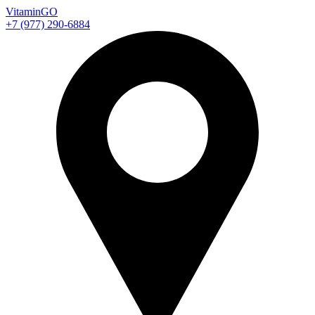
Vitamin
GO
+7 (977) 290-6884