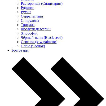
Расторопша (Силимарин)
Родиола
Рутин
Серрапептаза
Спирулина
Трифала
Фосфатидилсерин
Хлорофил
Чёрный тмин (Black seed)
Сереноя (saw palmetto)
Garlic (Чеснок)
Зоотовары