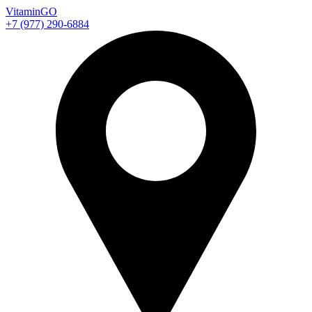
Vitamin
GO
+7 (977) 290-6884