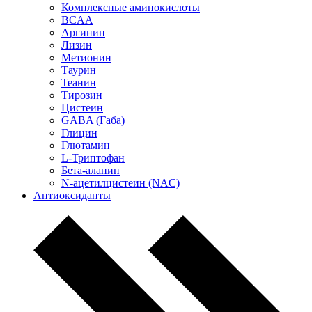
Комплексные аминокислоты
BCAA
Аргинин
Лизин
Метионин
Таурин
Теанин
Тирозин
Цистеин
GABA (Габа)
Глицин
Глютамин
L-Триптофан
Бета-аланин
N-ацетилцистеин (NAC)
Антиоксиданты