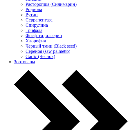
Расторопша (Силимарин)
Родиола
Рутин
Серрапептаза
Спирулина
Трифала
Фосфатидилсерин
Хлорофил
Чёрный тмин (Black seed)
Сереноя (saw palmetto)
Garlic (Чеснок)
Зоотовары