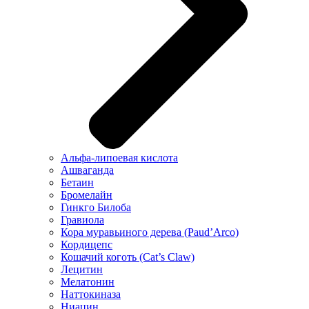
Альфа-липоевая кислота
Ашваганда
Бетаин
Бромелайн
Гинкго Билоба
Гравиола
Кора муравьиного дерева (Paud’Arco)
Кордицепс
Кошачий коготь (Cat’s Claw)
Лецитин
Мелатонин
Наттокиназа
Ниацин