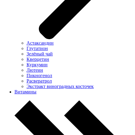
Астаксандин
Глутатион
Зелёный чай
Кверцетин
Куркумин
Лютеин
Пикногенол
Расвератрол
Экстракт виноградных косточек
Витамины