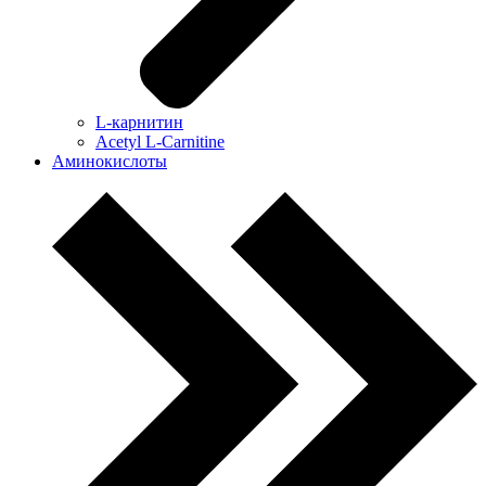
L-карнитин
Acetyl L-Carnitine
Аминокислоты