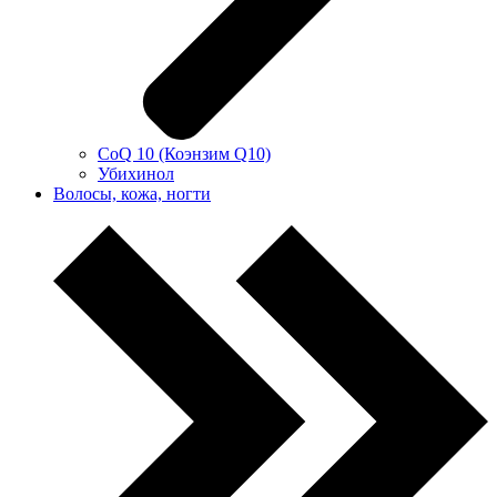
CoQ 10 (Коэнзим Q10)
Убихинол
Волосы, кожа, ногти