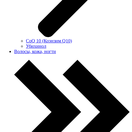
CoQ 10 (Коэнзим Q10)
Убихинол
Волосы, кожа, ногти