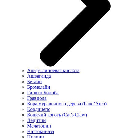
Альфа-липоевая кислота
Ашваганда
Бетаин
Бромелайн
Гинкго Билоба
Гравиола
Кора муравьиного дерева (Paud’Arco)
Кордицепс
Кошачий коготь (Cat’s Claw)
Лецитин
Мелатонин
Наттокиназа
Ниацин