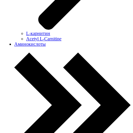
L-карнитин
Acetyl L-Carnitine
Аминокислоты