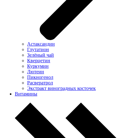
Астаксандин
Глутатион
Зелёный чай
Кверцетин
Куркумин
Лютеин
Пикногенол
Расвератрол
Экстракт виноградных косточек
Витамины