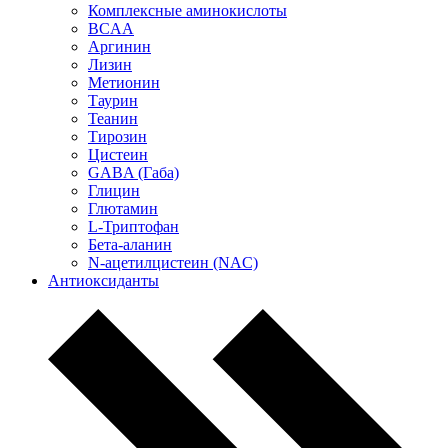
Комплексные аминокислоты
BCAA
Аргинин
Лизин
Метионин
Таурин
Теанин
Тирозин
Цистеин
GABA (Габа)
Глицин
Глютамин
L-Триптофан
Бета-аланин
N-ацетилцистеин (NAC)
Антиоксиданты