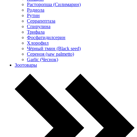
Расторопша (Силимарин)
Родиола
Рутин
Серрапептаза
Спирулина
Трифала
Фосфатидилсерин
Хлорофил
Чёрный тмин (Black seed)
Сереноя (saw palmetto)
Garlic (Чеснок)
Зоотовары