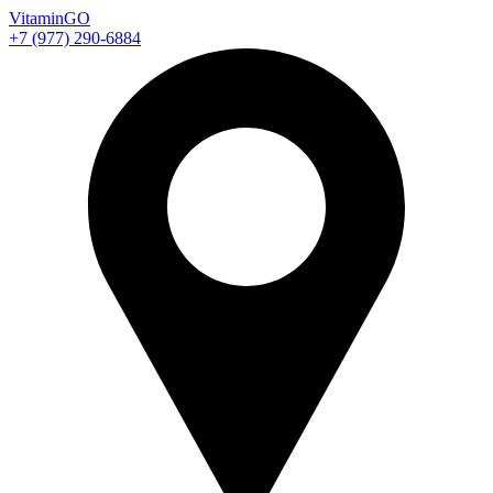
Vitamin
GO
+7 (977) 290-6884