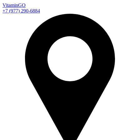
Vitamin
GO
+7 (977) 290-6884