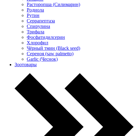
Расторопша (Силимарин)
Родиола
Рутин
Серрапептаза
Спирулина
Трифала
Фосфатидилсерин
Хлорофил
Чёрный тмин (Black seed)
Сереноя (saw palmetto)
Garlic (Чеснок)
Зоотовары