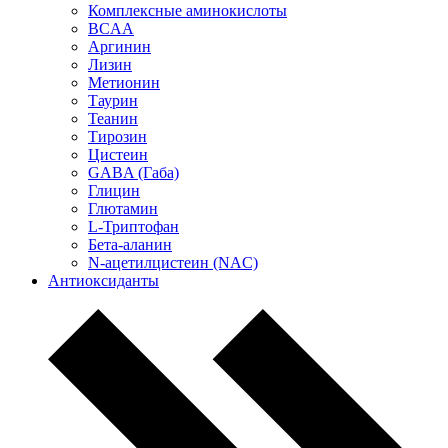
Комплексные аминокислоты
BCAA
Аргинин
Лизин
Метионин
Таурин
Теанин
Тирозин
Цистеин
GABA (Габа)
Глицин
Глютамин
L-Триптофан
Бета-аланин
N-ацетилцистеин (NAC)
Антиоксиданты