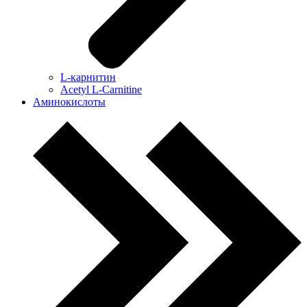
L-карнитин
Acetyl L-Carnitine
Аминокислоты