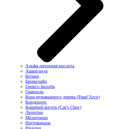
Альфа-липоевая кислота
Ашваганда
Бетаин
Бромелайн
Гинкго Билоба
Гравиола
Кора муравьиного дерева (Paud’Arco)
Кордицепс
Кошачий коготь (Cat’s Claw)
Лецитин
Мелатонин
Наттокиназа
Ниацин