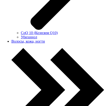
CoQ 10 (Коэнзим Q10)
Убихинол
Волосы, кожа, ногти