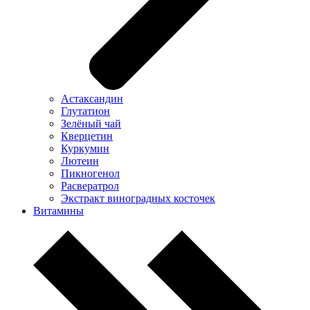
Астаксандин
Глутатион
Зелёный чай
Кверцетин
Куркумин
Лютеин
Пикногенол
Расвератрол
Экстракт виноградных косточек
Витамины