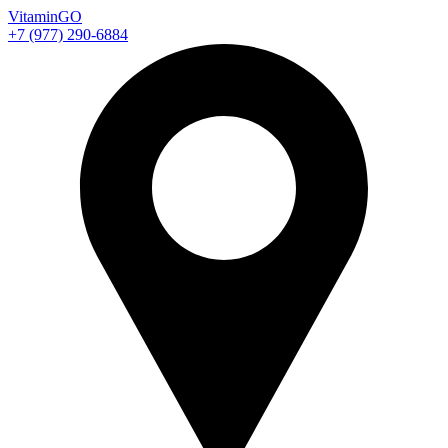
Vitamin
GO
+7 (977) 290-6884