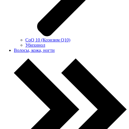
CoQ 10 (Коэнзим Q10)
Убихинол
Волосы, кожа, ногти