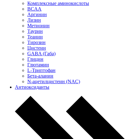
Комплексные аминокислоты
BCAA
Аргинин
Лизин
Метионин
Таурин
Теанин
Тирозин
Цистеин
GABA (Габа)
Глицин
Глютамин
L-Триптофан
Бета-аланин
N-ацетилцистеин (NAC)
Антиоксиданты