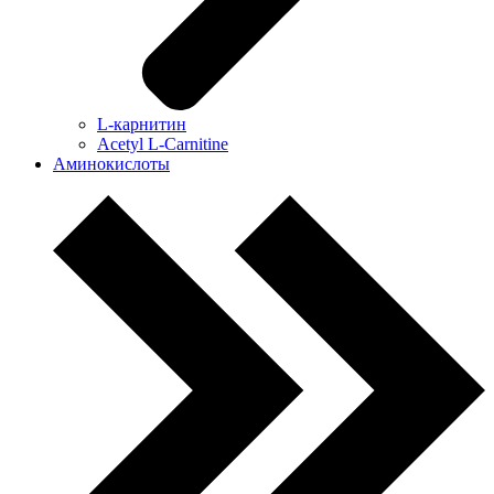
L-карнитин
Acetyl L-Carnitine
Аминокислоты