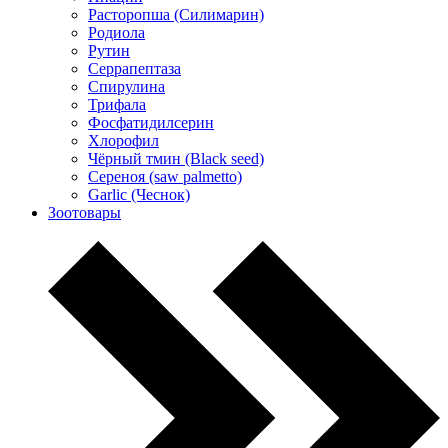
Расторопша (Силимарин)
Родиола
Рутин
Серрапептаза
Спирулина
Трифала
Фосфатидилсерин
Хлорофил
Чёрный тмин (Black seed)
Сереноя (saw palmetto)
Garlic (Чеснок)
Зоотовары