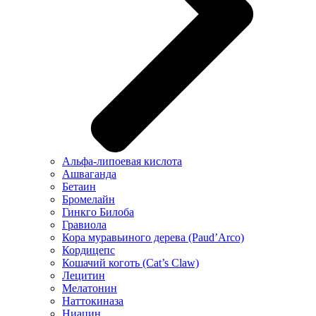
Альфа-липоевая кислота
Ашваганда
Бетаин
Бромелайн
Гинкго Билоба
Гравиола
Кора муравьиного дерева (Paud’Arco)
Кордицепс
Кошачий коготь (Cat’s Claw)
Лецитин
Мелатонин
Наттокиназа
Ниацин