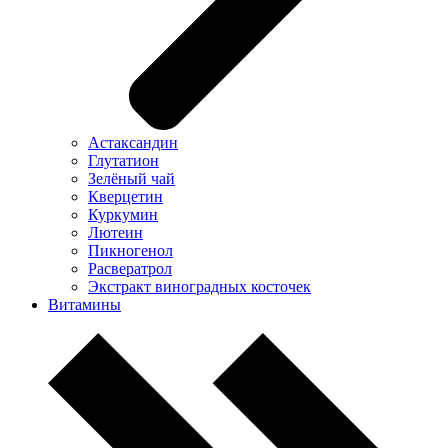
Астаксандин
Глутатион
Зелёный чай
Кверцетин
Куркумин
Лютеин
Пикногенол
Расвератрол
Экстракт виноградных косточек
Витамины