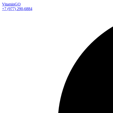
Vitamin
GO
+7 (977) 290-6884