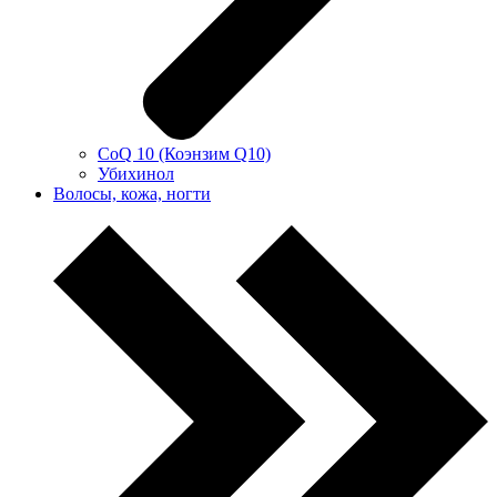
CoQ 10 (Коэнзим Q10)
Убихинол
Волосы, кожа, ногти