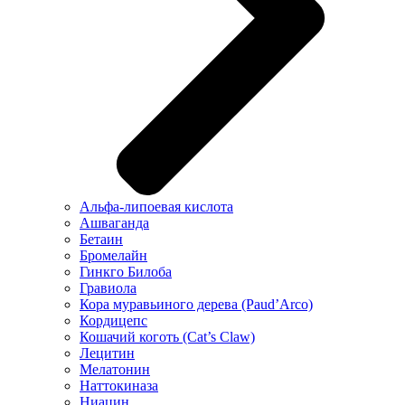
Альфа-липоевая кислота
Ашваганда
Бетаин
Бромелайн
Гинкго Билоба
Гравиола
Кора муравьиного дерева (Paud’Arco)
Кордицепс
Кошачий коготь (Cat’s Claw)
Лецитин
Мелатонин
Наттокиназа
Ниацин