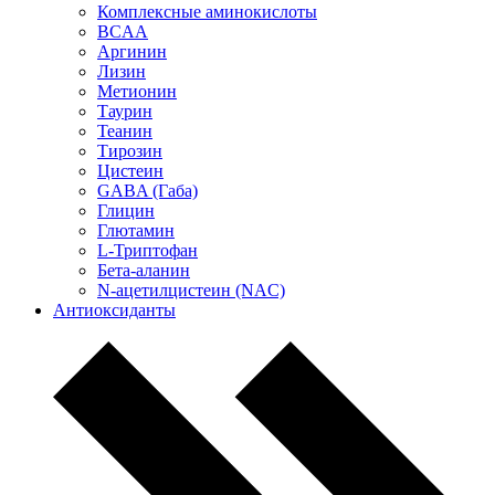
Комплексные аминокислоты
BCAA
Аргинин
Лизин
Метионин
Таурин
Теанин
Тирозин
Цистеин
GABA (Габа)
Глицин
Глютамин
L-Триптофан
Бета-аланин
N-ацетилцистеин (NAC)
Антиоксиданты