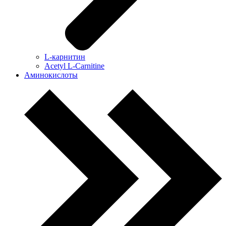
L-карнитин
Acetyl L-Carnitine
Аминокислоты