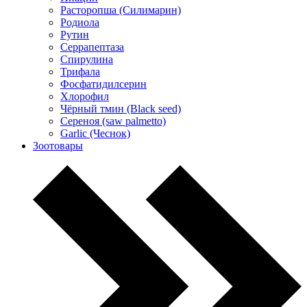
Расторопша (Силимарин)
Родиола
Рутин
Серрапептаза
Спирулина
Трифала
Фосфатидилсерин
Хлорофил
Чёрный тмин (Black seed)
Сереноя (saw palmetto)
Garlic (Чеснок)
Зоотовары