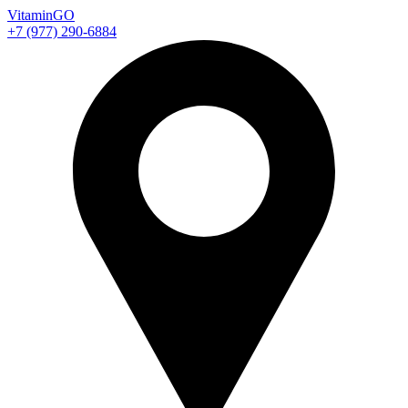
Vitamin
GO
+7 (977) 290-6884