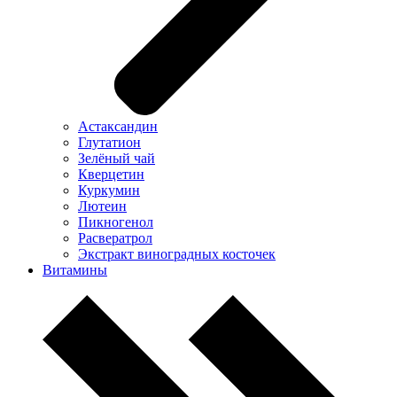
Астаксандин
Глутатион
Зелёный чай
Кверцетин
Куркумин
Лютеин
Пикногенол
Расвератрол
Экстракт виноградных косточек
Витамины