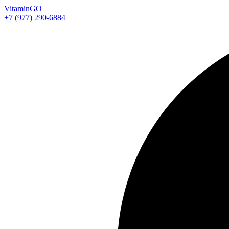
Vitamin
GO
+7 (977) 290-6884