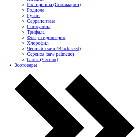
Расторопша (Силимарин)
Родиола
Рутин
Серрапептаза
Спирулина
Трифала
Фосфатидилсерин
Хлорофил
Чёрный тмин (Black seed)
Сереноя (saw palmetto)
Garlic (Чеснок)
Зоотовары