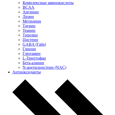
Комплексные аминокислоты
BCAA
Аргинин
Лизин
Метионин
Таурин
Теанин
Тирозин
Цистеин
GABA (Габа)
Глицин
Глютамин
L-Триптофан
Бета-аланин
N-ацетилцистеин (NAC)
Антиоксиданты