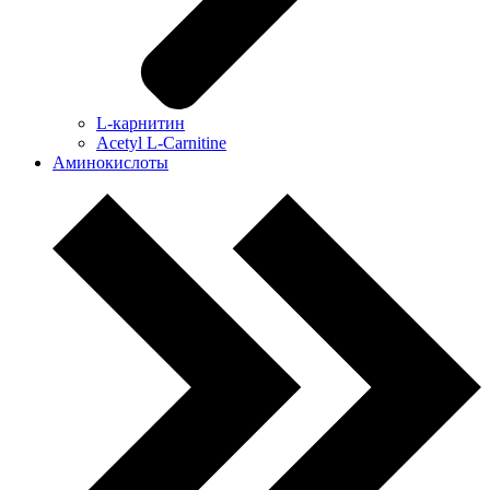
L-карнитин
Acetyl L-Carnitine
Аминокислоты