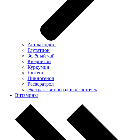
Астаксандин
Глутатион
Зелёный чай
Кверцетин
Куркумин
Лютеин
Пикногенол
Расвератрол
Экстракт виноградных косточек
Витамины