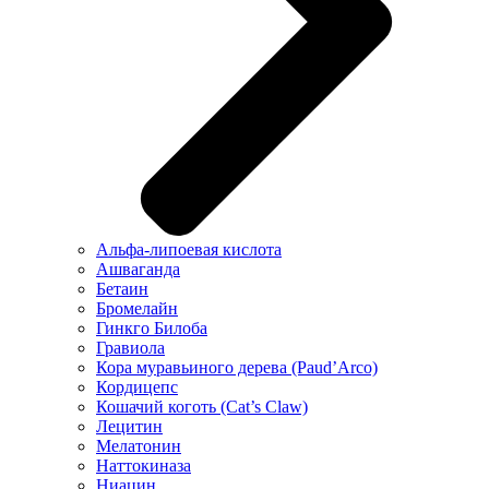
Альфа-липоевая кислота
Ашваганда
Бетаин
Бромелайн
Гинкго Билоба
Гравиола
Кора муравьиного дерева (Paud’Arco)
Кордицепс
Кошачий коготь (Cat’s Claw)
Лецитин
Мелатонин
Наттокиназа
Ниацин