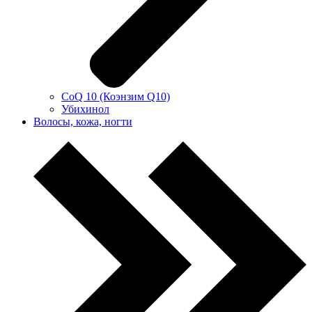
CoQ 10 (Коэнзим Q10)
Убихинол
Волосы, кожа, ногти