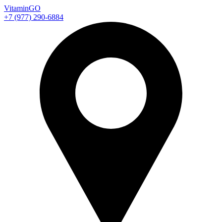
Vitamin
GO
+7 (977) 290-6884