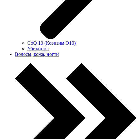
CoQ 10 (Коэнзим Q10)
Убихинол
Волосы, кожа, ногти