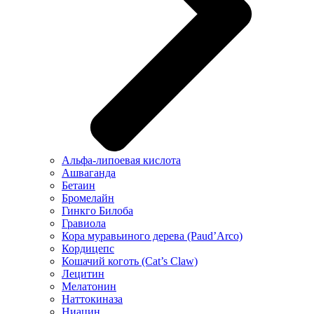
Альфа-липоевая кислота
Ашваганда
Бетаин
Бромелайн
Гинкго Билоба
Гравиола
Кора муравьиного дерева (Paud’Arco)
Кордицепс
Кошачий коготь (Cat’s Claw)
Лецитин
Мелатонин
Наттокиназа
Ниацин