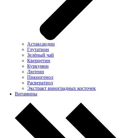
Астаксандин
Глутатион
Зелёный чай
Кверцетин
Куркумин
Лютеин
Пикногенол
Расвератрол
Экстракт виноградных косточек
Витамины