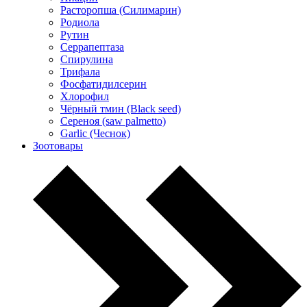
Расторопша (Силимарин)
Родиола
Рутин
Серрапептаза
Спирулина
Трифала
Фосфатидилсерин
Хлорофил
Чёрный тмин (Black seed)
Сереноя (saw palmetto)
Garlic (Чеснок)
Зоотовары