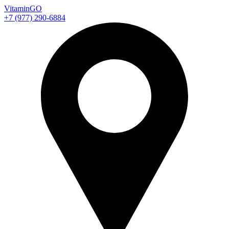
Vitamin
GO
+7 (977) 290-6884