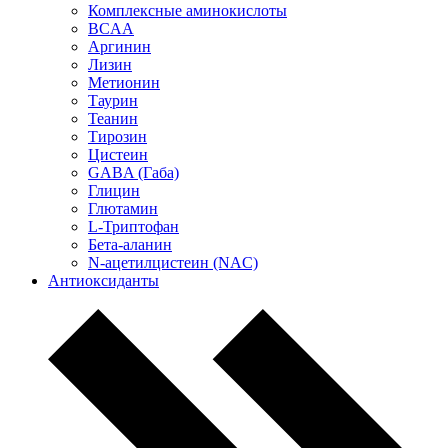
Комплексные аминокислоты
BCAA
Аргинин
Лизин
Метионин
Таурин
Теанин
Тирозин
Цистеин
GABA (Габа)
Глицин
Глютамин
L-Триптофан
Бета-аланин
N-ацетилцистеин (NAC)
Антиоксиданты