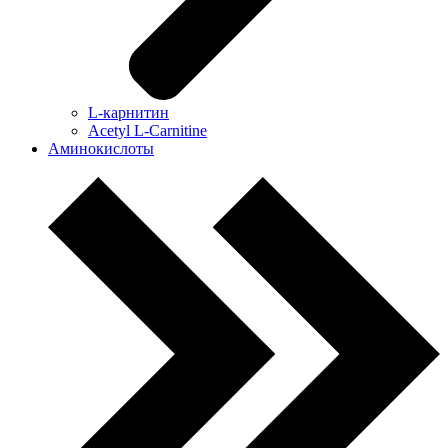
L-карнитин
Acetyl L-Carnitine
Аминокислоты