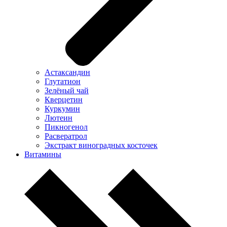
Астаксандин
Глутатион
Зелёный чай
Кверцетин
Куркумин
Лютеин
Пикногенол
Расвератрол
Экстракт виноградных косточек
Витамины