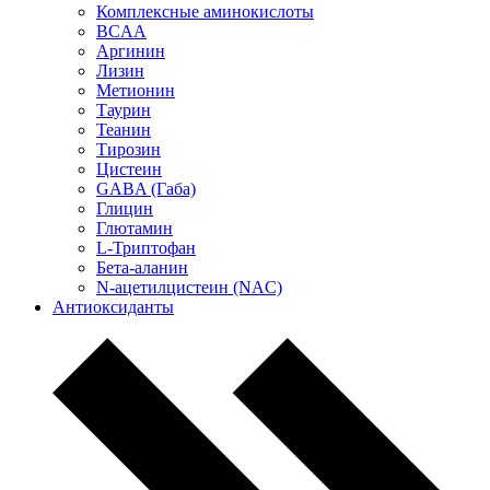
Комплексные аминокислоты
BCAA
Аргинин
Лизин
Метионин
Таурин
Теанин
Тирозин
Цистеин
GABA (Габа)
Глицин
Глютамин
L-Триптофан
Бета-аланин
N-ацетилцистеин (NAC)
Антиоксиданты