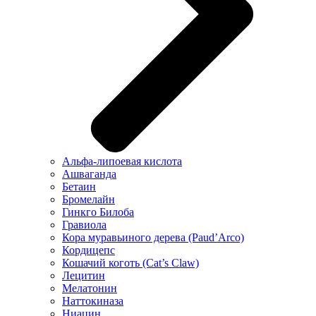
Альфа-липоевая кислота
Ашваганда
Бетаин
Бромелайн
Гинкго Билоба
Гравиола
Кора муравьиного дерева (Paud’Arco)
Кордицепс
Кошачий коготь (Cat’s Claw)
Лецитин
Мелатонин
Наттокиназа
Ниацин