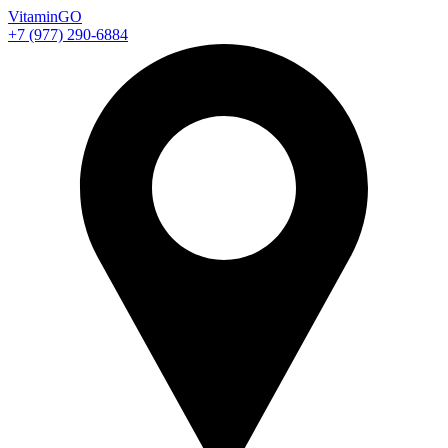
Vitamin
GO
+7 (977) 290-6884