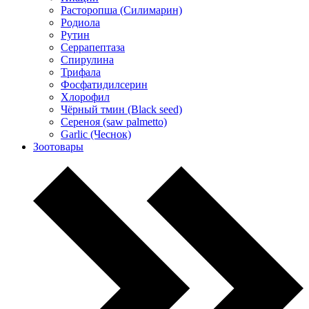
Расторопша (Силимарин)
Родиола
Рутин
Серрапептаза
Спирулина
Трифала
Фосфатидилсерин
Хлорофил
Чёрный тмин (Black seed)
Сереноя (saw palmetto)
Garlic (Чеснок)
Зоотовары