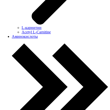
L-карнитин
Acetyl L-Carnitine
Аминокислоты