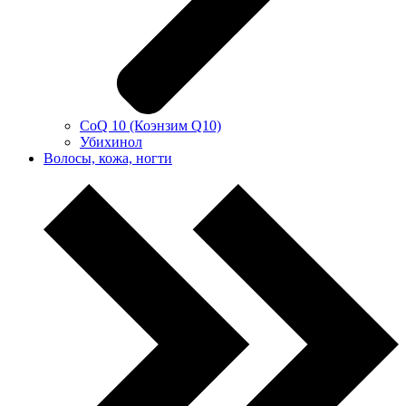
CoQ 10 (Коэнзим Q10)
Убихинол
Волосы, кожа, ногти