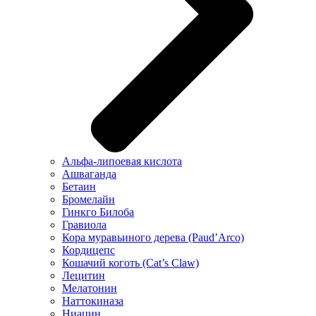
Альфа-липоевая кислота
Ашваганда
Бетаин
Бромелайн
Гинкго Билоба
Гравиола
Кора муравьиного дерева (Paud’Arco)
Кордицепс
Кошачий коготь (Cat’s Claw)
Лецитин
Мелатонин
Наттокиназа
Ниацин