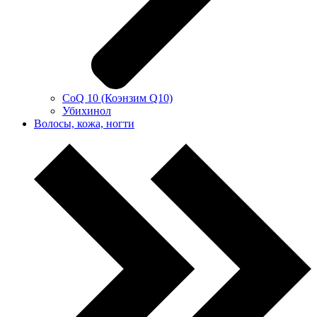
CoQ 10 (Коэнзим Q10)
Убихинол
Волосы, кожа, ногти