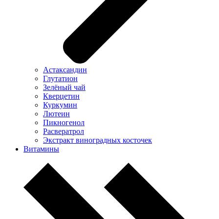
Астаксандин
Глутатион
Зелёный чай
Кверцетин
Куркумин
Лютеин
Пикногенол
Расвератрол
Экстракт виноградных косточек
Витамины