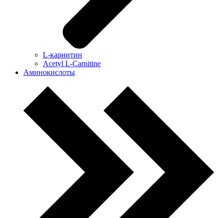
L-карнитин
Acetyl L-Carnitine
Аминокислоты