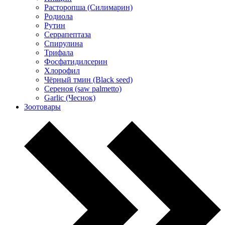
Расторопша (Силимарин)
Родиола
Рутин
Серрапептаза
Спирулина
Трифала
Фосфатидилсерин
Хлорофил
Чёрный тмин (Black seed)
Сереноя (saw palmetto)
Garlic (Чеснок)
Зоотовары