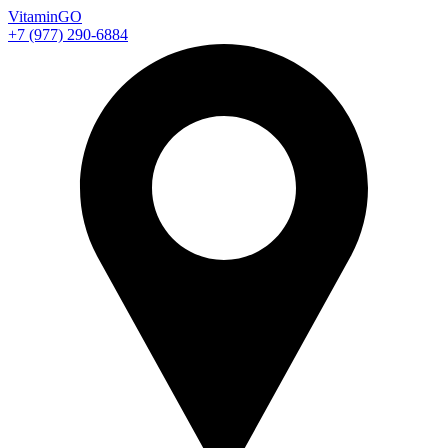
Vitamin
GO
+7 (977) 290-6884