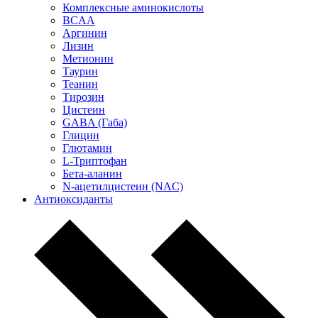
Комплексные аминокислоты
BCAA
Аргинин
Лизин
Метионин
Таурин
Теанин
Тирозин
Цистеин
GABA (Габа)
Глицин
Глютамин
L-Триптофан
Бета-аланин
N-ацетилцистеин (NAC)
Антиоксиданты