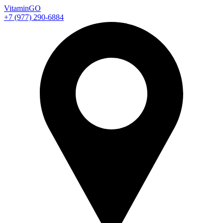
Vitamin
GO
+7 (977) 290-6884