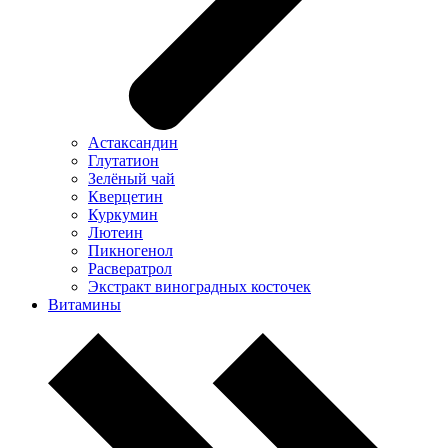
Астаксандин
Глутатион
Зелёный чай
Кверцетин
Куркумин
Лютеин
Пикногенол
Расвератрол
Экстракт виноградных косточек
Витамины