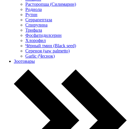
Расторопша (Силимарин)
Родиола
Рутин
Серрапептаза
Спирулина
Трифала
Фосфатидилсерин
Хлорофил
Чёрный тмин (Black seed)
Сереноя (saw palmetto)
Garlic (Чеснок)
Зоотовары