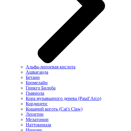
Альфа-липоевая кислота
Ашваганда
Бетаин
Бромелайн
Гинкго Билоба
Гравиола
Кора муравьиного дерева (Paud’Arco)
Кордицепс
Кошачий коготь (Cat’s Claw)
Лецитин
Мелатонин
Наттокиназа
Ниацин