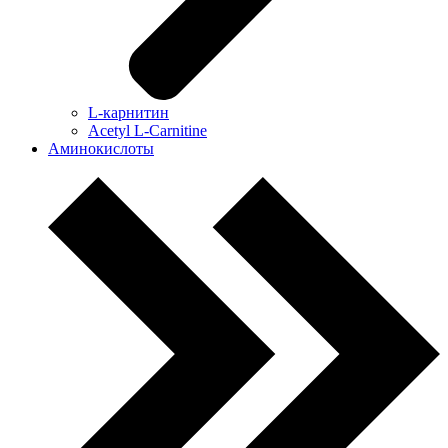
L-карнитин
Acetyl L-Carnitine
Аминокислоты