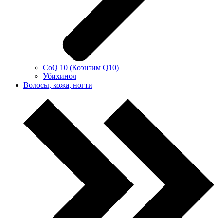
CoQ 10 (Коэнзим Q10)
Убихинол
Волосы, кожа, ногти