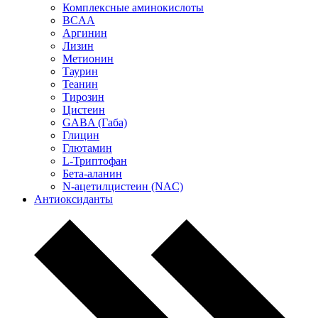
Комплексные аминокислоты
BCAA
Аргинин
Лизин
Метионин
Таурин
Теанин
Тирозин
Цистеин
GABA (Габа)
Глицин
Глютамин
L-Триптофан
Бета-аланин
N-ацетилцистеин (NAC)
Антиоксиданты