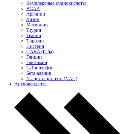
Комплексные аминокислоты
BCAA
Аргинин
Лизин
Метионин
Таурин
Теанин
Тирозин
Цистеин
GABA (Габа)
Глицин
Глютамин
L-Триптофан
Бета-аланин
N-ацетилцистеин (NAC)
Антиоксиданты