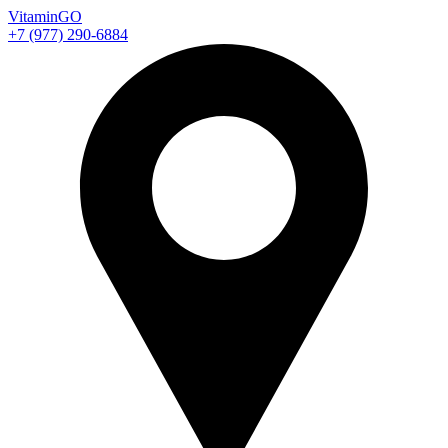
Vitamin
GO
+7 (977) 290-6884