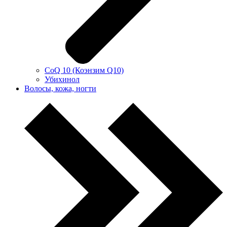
CoQ 10 (Коэнзим Q10)
Убихинол
Волосы, кожа, ногти