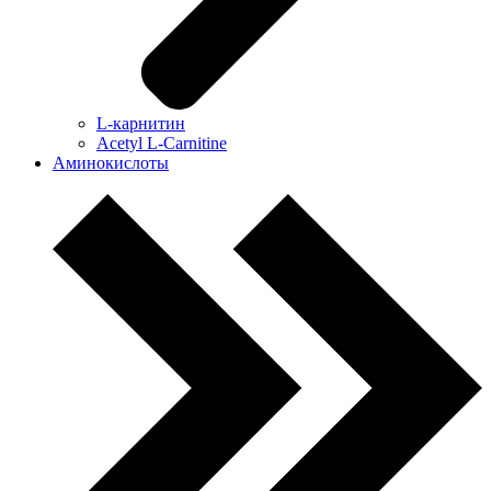
L-карнитин
Acetyl L-Carnitine
Аминокислоты