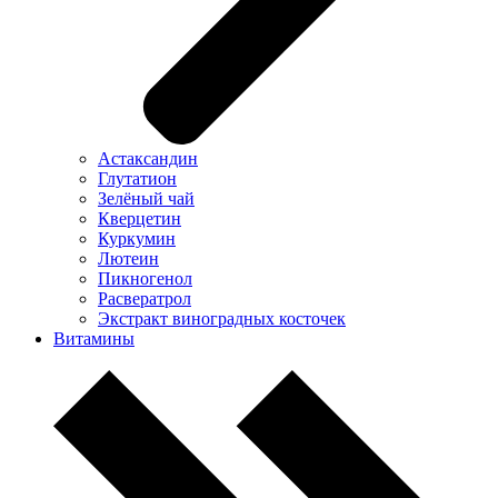
Астаксандин
Глутатион
Зелёный чай
Кверцетин
Куркумин
Лютеин
Пикногенол
Расвератрол
Экстракт виноградных косточек
Витамины