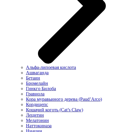
Альфа-липоевая кислота
Ашваганда
Бетаин
Бромелайн
Гинкго Билоба
Гравиола
Кора муравьиного дерева (Paud’Arco)
Кордицепс
Кошачий коготь (Cat’s Claw)
Лецитин
Мелатонин
Наттокиназа
Ниацин