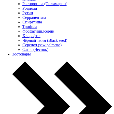
Расторопша (Силимарин)
Родиола
Рутин
Серрапептаза
Спирулина
Трифала
Фосфатидилсерин
Хлорофил
Чёрный тмин (Black seed)
Сереноя (saw palmetto)
Garlic (Чеснок)
Зоотовары