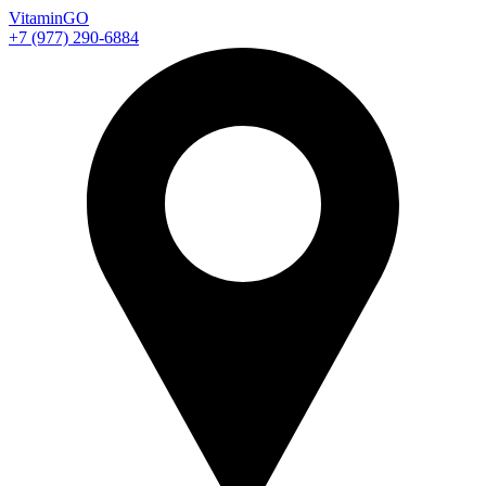
Vitamin
GO
+7 (977) 290-6884