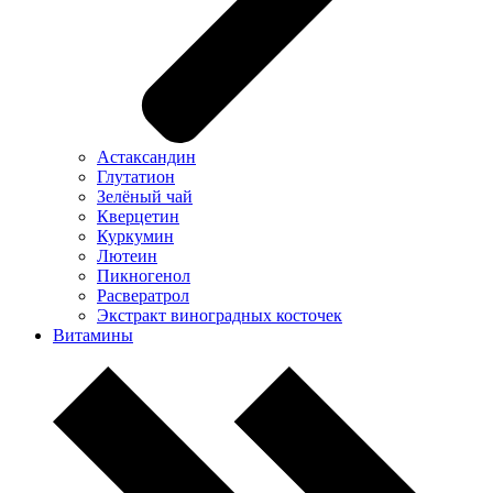
Астаксандин
Глутатион
Зелёный чай
Кверцетин
Куркумин
Лютеин
Пикногенол
Расвератрол
Экстракт виноградных косточек
Витамины