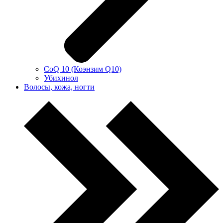
CoQ 10 (Коэнзим Q10)
Убихинол
Волосы, кожа, ногти