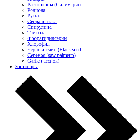
Расторопша (Силимарин)
Родиола
Рутин
Серрапептаза
Спирулина
Трифала
Фосфатидилсерин
Хлорофил
Чёрный тмин (Black seed)
Сереноя (saw palmetto)
Garlic (Чеснок)
Зоотовары