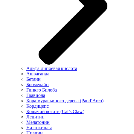
Альфа-липоевая кислота
Ашваганда
Бетаин
Бромелайн
Гинкго Билоба
Гравиола
Кора муравьиного дерева (Paud’Arco)
Кордицепс
Кошачий коготь (Cat’s Claw)
Лецитин
Мелатонин
Наттокиназа
Ниацин