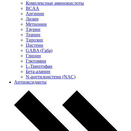
Комплексные аминокислоты
BCAA
Аргинин
Лизин
Метионин
Таурин
Теанин
Тирозин
Цистеин
GABA (Габа)
Глицин
Глютамин
L-Триптофан
Бета-аланин
N-ацетилцистеин (NAC)
Антиоксиданты