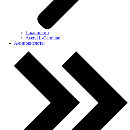
L-карнитин
Acetyl L-Carnitine
Аминокислоты