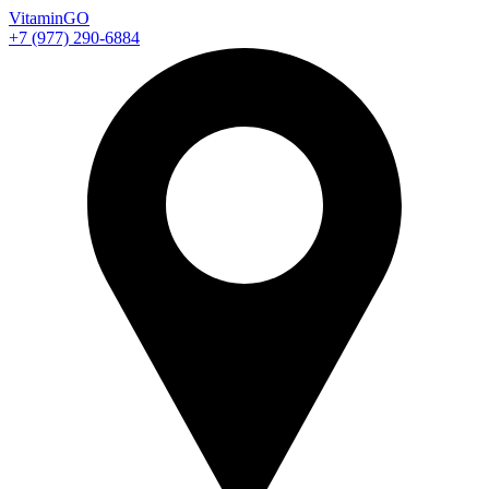
Vitamin
GO
+7 (977) 290-6884