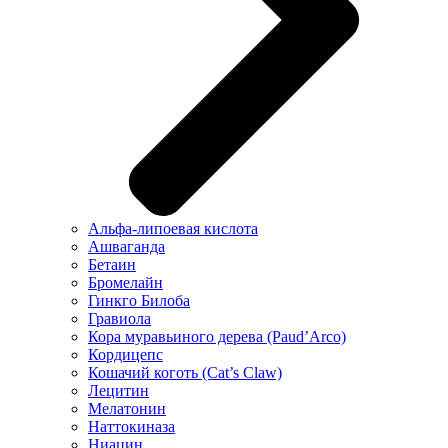
Альфа-липоевая кислота
Ашваганда
Бетаин
Бромелайн
Гинкго Билоба
Гравиола
Кора муравьиного дерева (Paud’Arco)
Кордицепс
Кошачий коготь (Cat’s Claw)
Лецитин
Мелатонин
Наттокиназа
Ниацин