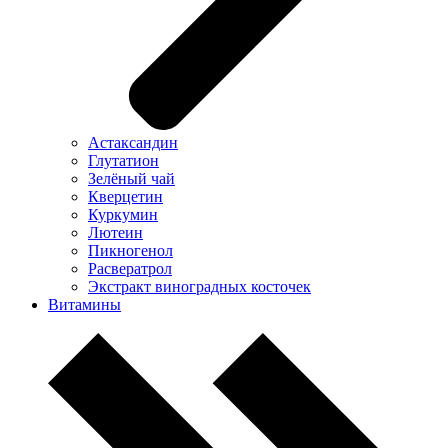
Астаксандин
Глутатион
Зелёный чай
Кверцетин
Куркумин
Лютеин
Пикногенол
Расвератрол
Экстракт виноградных косточек
Витамины