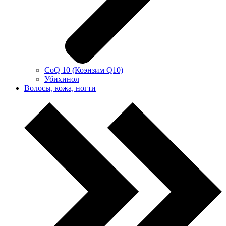
CoQ 10 (Коэнзим Q10)
Убихинол
Волосы, кожа, ногти