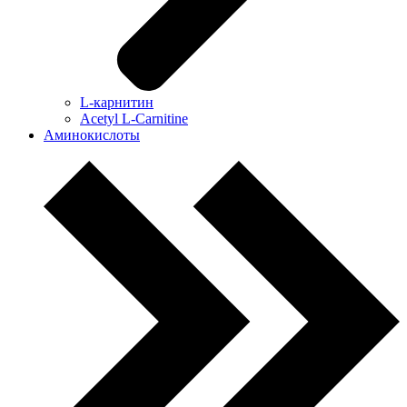
L-карнитин
Acetyl L-Carnitine
Аминокислоты