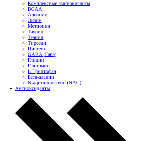
Комплексные аминокислоты
BCAA
Аргинин
Лизин
Метионин
Таурин
Теанин
Тирозин
Цистеин
GABA (Габа)
Глицин
Глютамин
L-Триптофан
Бета-аланин
N-ацетилцистеин (NAC)
Антиоксиданты