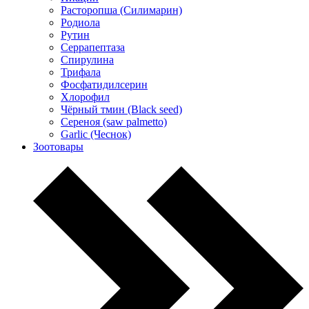
Расторопша (Силимарин)
Родиола
Рутин
Серрапептаза
Спирулина
Трифала
Фосфатидилсерин
Хлорофил
Чёрный тмин (Black seed)
Сереноя (saw palmetto)
Garlic (Чеснок)
Зоотовары