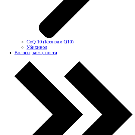
CoQ 10 (Коэнзим Q10)
Убихинол
Волосы, кожа, ногти