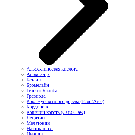
Альфа-липоевая кислота
Ашваганда
Бетаин
Бромелайн
Гинкго Билоба
Гравиола
Кора муравьиного дерева (Paud’Arco)
Кордицепс
Кошачий коготь (Cat’s Claw)
Лецитин
Мелатонин
Наттокиназа
Ниацин