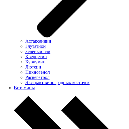
Астаксандин
Глутатион
Зелёный чай
Кверцетин
Куркумин
Лютеин
Пикногенол
Расвератрол
Экстракт виноградных косточек
Витамины