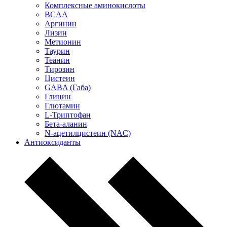
Комплексные аминокислоты
BCAA
Аргинин
Лизин
Метионин
Таурин
Теанин
Тирозин
Цистеин
GABA (Габа)
Глицин
Глютамин
L-Триптофан
Бета-аланин
N-ацетилцистеин (NAC)
Антиоксиданты