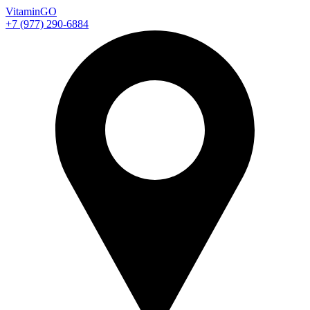
Vitamin
GO
+7 (977) 290-6884