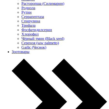
Расторопша (Силимарин)
Родиола
Рутин
Серрапептаза
Спирулина
Трифала
Фосфатидилсерин
Хлорофил
Чёрный тмин (Black seed)
Сереноя (saw palmetto)
Garlic (Чеснок)
Зоотовары