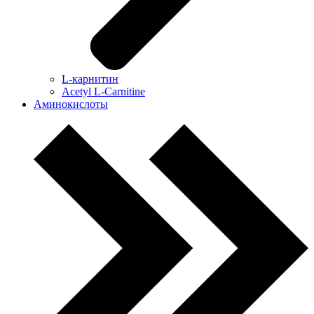
L-карнитин
Acetyl L-Carnitine
Аминокислоты